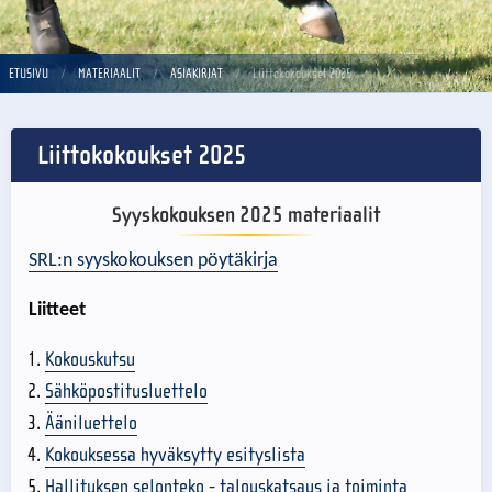
ETUSIVU
MATERIAALIT
ASIAKIRJAT
Liittokokoukset 2025
Liittokokoukset 2025
Syyskokouksen 2025 materiaalit
SRL:n syyskokouksen pöytäkirja
Liitteet
Kokouskutsu
Sähköpostitusluettelo
Ääniluettelo
Kokouksessa hyväksytty esityslista
Hallituksen selonteko - talouskatsaus ja toiminta