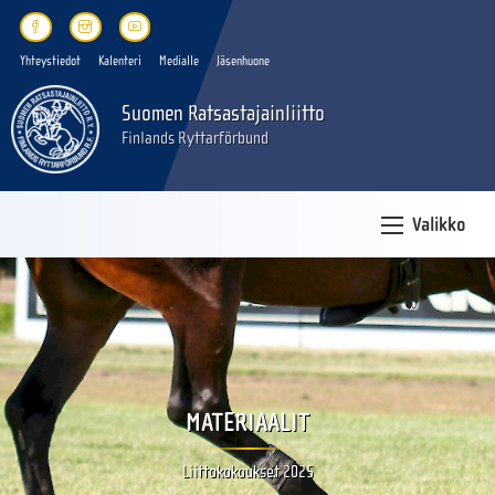
Yhteystiedot
Kalenteri
Medialle
Jäsenhuone
Suomen Ratsastajainliitto
Finlands Ryttarförbund
Valikko
MATERIAALIT
Liittokokoukset 2025