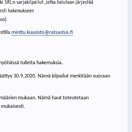
ki SRL:n sarjakilpailut, jotka halutaan järjestää
sesti hakemukseen
uus)
tilla
minttu.kuusisto@ratsastus.fi
myöhässä tulleita hakemuksia.
päättyy 30.9.2020. Nämä kilpailut merkitään suoraan
ivämäärien mukaan. Nämä haut toteutetaan
n mukaisesti.