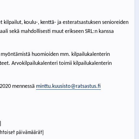
 kilpailut, koulu-, kenttä- ja esteratsastuksen senioreiden
inaali sekä mahdollisesti muut erikseen SRL:n kanssa
en myöntämistä huomioiden mm. kilpailukalenterin
et. Arvokilpailukalenteri toimii kilpailukalenterin
8.2020 mennessä
minttu.kuusisto@ratsastus.fi
)
ehtoiset päivämäärät)