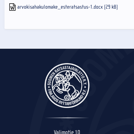
arvokisahakulomake_esteratsastus-1.docx (29 kB)
Valimotie 10