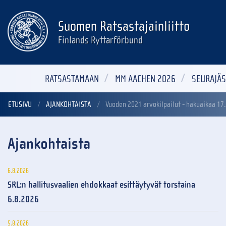
Suomen Ratsastajainliitto
Finlands Ryttarförbund
RATSASTAMAAN
MM AACHEN 2026
SEURAJÄS
ETUSIVU
AJANKOHTAISTA
Vuoden 2021 arvokilpailut - hakuaikaa 17.
Ajankohtaista
6.8.2026
SRL:n hallitusvaalien ehdokkaat esittäytyvät torstaina
6.8.2026
5.8.2026