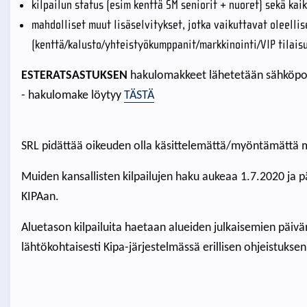
kilpailun status (esim kenttä SM seniorit + nuoret) sekä kaik
mahdolliset muut lisäselvitykset, jotka vaikuttavat oleelli
(kenttä/kalusto/yhteistyökumppanit/markkinointi/VIP tilais
ESTERATSASTUKSEN
hakulomakkeet lähetetään sähköpos
- hakulomake löytyy
TÄSTÄ
SRL pidättää oikeuden olla käsittelemättä/myöntämättä 
Muiden kansallisten kilpailujen haku aukeaa 1.7.2020 ja 
KIPAan.
Aluetason kilpailuita haetaan alueiden julkaisemien pä
lähtökohtaisesti Kipa-järjestelmässä erillisen ohjeistukse