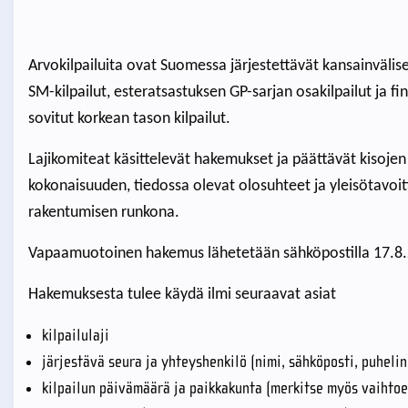
Arvokilpailuita ovat Suomessa järjestettävät kansainväliset
SM-kilpailut, esteratsastuksen GP-sarjan osakilpailut ja f
sovitut korkean tason kilpailut.
Lajikomiteat käsittelevät hakemukset ja päättävät kisoj
kokonaisuuden, tiedossa olevat olosuhteet ja yleisötavoitte
rakentumisen runkona.
Vapaamuotoinen hakemus lähetetään sähköpostilla 17.
Hakemuksesta tulee käydä ilmi seuraavat asiat
kilpailulaji
järjestävä seura ja yhteyshenkilö (nimi, sähköposti, puhelin
kilpailun päivämäärä ja paikkakunta (merkitse myös vaihto