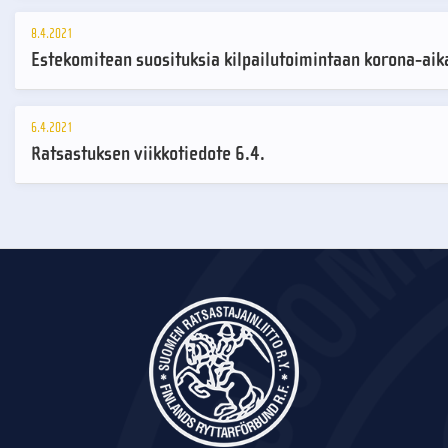
8.4.2021
Estekomitean suosituksia kilpailutoimintaan korona-ai
6.4.2021
Ratsastuksen viikkotiedote 6.4.