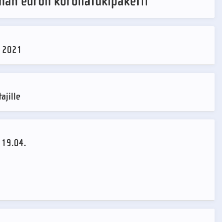
oonan euron koronatukipaketti
e 2021
ajille
 19.04.