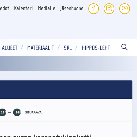
iedot
Kalenteri
Medialle
Jäsenhuone
ALUEET
MATERIAALIT
SRL
HIPPOS-LEHTI
…
134
168
SEURAAVA