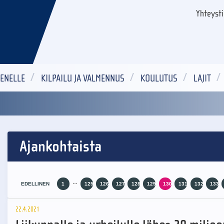
Yhteyst
ENELLE
KILPAILU JA VALMENNUS
KOULUTUS
LAJIT
Ajankohtaista
…
EDELLINEN
1
125
126
127
128
129
130
131
132
133
22.4.2021