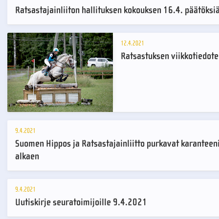
Ratsastajainliiton hallituksen kokouksen 16.4. päätöksi
12.4.2021
Ratsastuksen viikkotiedote
9.4.2021
Suomen Hippos ja Ratsastajainliitto purkavat karanteen
alkaen
9.4.2021
Uutiskirje seuratoimijoille 9.4.2021