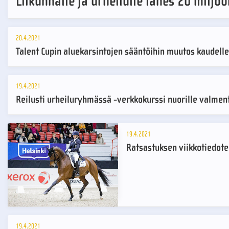
Liikunnalle ja urheilulle lähes 20 milj
20.4.2021
Talent Cupin aluekarsintojen sääntöihin muutos kaudell
19.4.2021
Reilusti urheiluryhmässä -verkkokurssi nuorille valment
19.4.2021
Ratsastuksen viikkotiedote
19.4.2021