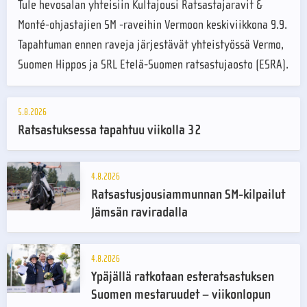
Tule hevosalan yhteisiin Kultajousi Ratsastajaravit &
Monté-ohjastajien SM -raveihin Vermoon keskiviikkona 9.9.
Tapahtuman ennen raveja järjestävät yhteistyössä Vermo,
Suomen Hippos ja SRL Etelä-Suomen ratsastujaosto (ESRA).
5.8.2026
Ratsastuksessa tapahtuu viikolla 32
4.8.2026
Ratsastusjousiammunnan SM-kilpailut
Jämsän raviradalla
4.8.2026
Ypäjällä ratkotaan esteratsastuksen
Suomen mestaruudet – viikonlopun