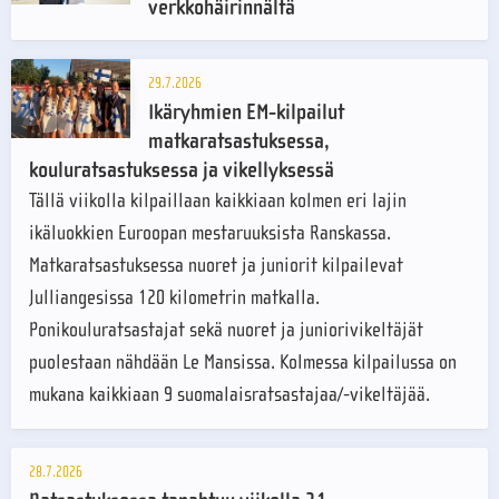
verkkohäirinnältä
29.7.2026
Ikäryhmien EM-kilpailut
matkaratsastuksessa,
kouluratsastuksessa ja vikellyksessä
Tällä viikolla kilpaillaan kaikkiaan kolmen eri lajin
ikäluokkien Euroopan mestaruuksista Ranskassa.
Matkaratsastuksessa nuoret ja juniorit kilpailevat
Julliangesissa 120 kilometrin matkalla.
Ponikouluratsastajat sekä nuoret ja juniorivikeltäjät
puolestaan nähdään Le Mansissa. Kolmessa kilpailussa on
mukana kaikkiaan 9 suomalaisratsastajaa/-vikeltäjää.
28.7.2026