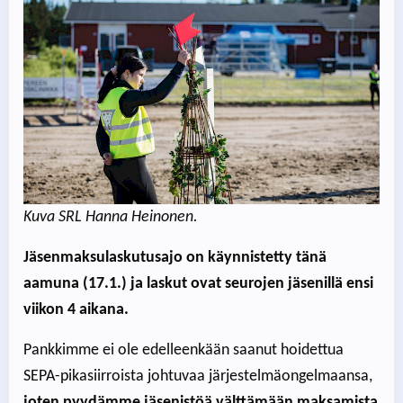
Kuva SRL Hanna Heinonen.
Jäsenmaksulaskutusajo on käynnistetty tänä
aamuna (17.1.) ja laskut ovat seurojen jäsenillä ensi
viikon 4 aikana.
Pankkimme ei ole edelleenkään saanut hoidettua
SEPA-pikasiirroista johtuvaa järjestelmäongelmaansa,
joten pyydämme jäsenistöä välttämään maksamista