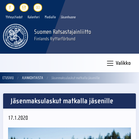
Yhteystiedot
Kalenteri
Medialle
Jäsenhuone
Suomen Ratsastajainliitto
Finlands Ryttarförbund
Valikko
ETUSIVU
AJANKOHTAISTA
Jäsenmaksulaskut matkalla jäsenille
Jäsenmaksulaskut matkalla jäsenille
17.1.2020