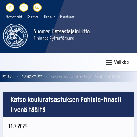
Yhteystiedot
Kalenteri
Medialle
Jäsenhuone
Suomen Ratsastajainliitto
Finlands Ryttarförbund
Valikko
ETUSIVU
AJANKOHTAISTA
Katso kouluratsastuksen Pohjola-finaali livenä täältä
Katso kouluratsastuksen Pohjola-finaali
livenä täältä
31.7.2025