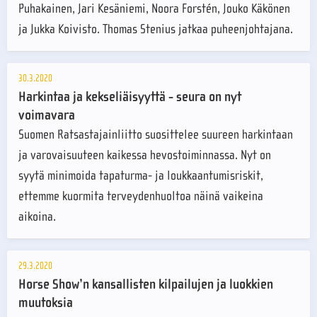
Puhakainen, Jari Kesäniemi, Noora Forstén, Jouko Käkönen
ja Jukka Koivisto. Thomas Stenius jatkaa puheenjohtajana.
30.3.2020
Harkintaa ja kekseliäisyyttä - seura on nyt
voimavara
Suomen Ratsastajainliitto suosittelee suureen harkintaan
ja varovaisuuteen kaikessa hevostoiminnassa. Nyt on
syytä minimoida tapaturma- ja loukkaantumisriskit,
ettemme kuormita terveydenhuoltoa näinä vaikeina
aikoina.
29.3.2020
Horse Show’n kansallisten kilpailujen ja luokkien
muutoksia