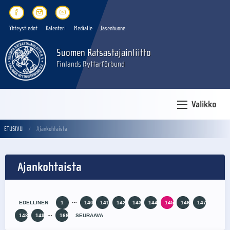
Yhteystiedot
Kalenteri
Medialle
Jäsenhuone
Suomen Ratsastajainliitto
Finlands Ryttarförbund
Valikko
ETUSIVU
Ajankohtaista
Ajankohtaista
…
EDELLINEN
1
140
141
142
143
144
145
146
147
…
148
149
168
SEURAAVA