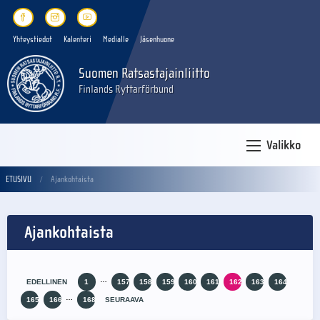
Yhteystiedot
Kalenteri
Medialle
Jäsenhuone
Suomen Ratsastajainliitto
Finlands Ryttarförbund
Valikko
ETUSIVU
Ajankohtaista
Ajankohtaista
…
EDELLINEN
1
157
158
159
160
161
162
163
164
…
165
166
168
SEURAAVA