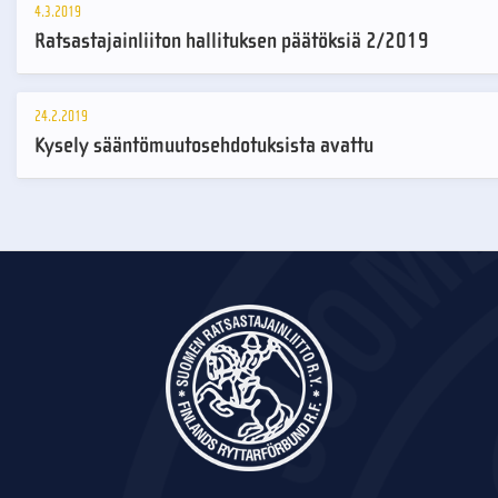
4.3.2019
Ratsastajainliiton hallituksen päätöksiä 2/2019
24.2.2019
Kysely sääntömuutosehdotuksista avattu