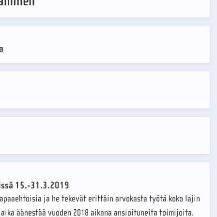
täminen
a
nissä 15.-31.3.2019
apaaehtoisia ja he tekevät erittäin arvokasta työtä koko lajin
n aika äänestää vuoden 2018 aikana ansioituneita toimijoita.