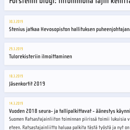
Forsténin blogi: Intohimona lajin kehit
30.3.2019
Stenius jatkaa Hevosopiston hallituksen puheenjohtajan
29.3.2019
Tulorekisteriin ilmoittaminen
18.3.2019
Jäsenkortit 2019
14.3.2019
Vuoden 2018 seura- ja tallipalkittavat - äänestys käyn
Suomen Ratsastajainliiton toiminnan piirissä toimii lukuisia v
eteen. Ratsastajainliitto haluaa palkita tästä työstä ja nyt o