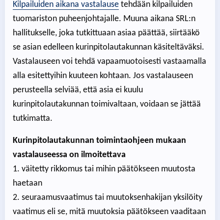
Kilpailuiden aikana vastalause
tehdään kilpailuiden
tuomariston puheenjohtajalle. Muuna aikana SRL:n
hallitukselle, joka tutkittuaan asiaa päättää, siirtääkö
se asian edelleen kurinpitolautakunnan käsiteltäväksi.
Vastalauseen voi tehdä vapaamuotoisesti vastaamalla
alla esitettyihin kuuteen kohtaan. Jos vastalauseen
perusteella selviää, että asia ei kuulu
kurinpitolautakunnan toimivaltaan, voidaan se jättää
tutkimatta.
Kurinpitolautakunnan toimintaohjeen mukaan
vastalauseessa on ilmoitettava
1. väitetty rikkomus tai mihin päätökseen muutosta
haetaan
2. seuraamusvaatimus tai muutoksenhakijan yksilöity
vaatimus eli se, mitä muutoksia päätökseen vaaditaan