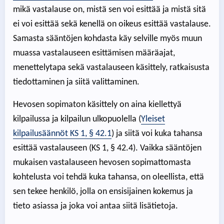
mikä vastalause on, mistä sen voi esittää ja mistä sitä
ei voi esittää sekä kenellä on oikeus esittää vastalause.
Samasta sääntöjen kohdasta käy selville myös muun
muassa vastalauseen esittämisen määräajat,
menettelytapa sekä vastalauseen käsittely, ratkaisusta
tiedottaminen ja siitä valittaminen.
Hevosen sopimaton käsittely on aina kiellettyä
kilpailussa ja kilpailun ulkopuolella (
Yleiset
kilpailusäännöt KS 1, § 42.1
) ja siitä voi kuka tahansa
esittää vastalauseen (KS 1, § 42.4). Vaikka sääntöjen
mukaisen vastalauseen hevosen sopimattomasta
kohtelusta voi tehdä kuka tahansa, on oleellista, että
sen tekee henkilö, jolla on ensisijainen kokemus ja
tieto asiassa ja joka voi antaa siitä lisätietoja.