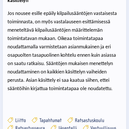
käsittelyn
Jos nousee esille epäily kilpailusääntöjen vastaisesta
toiminnasta, on myös vastalauseen esittämisessä
meneteltävä kilpailusääntöjen määrittelemän
toimintatavan mukaan. Oikeaa toimintatapaa
noudattamalla varmistetaan asianmukainen ja eri
osapuolten tasapuolinen kohtelu ennen kuin asiassa
on saatu ratkaisu. Sääntöjen mukaisen menettelyn
noudattaminen on kaikkien käsittelyn vaiheiden
perusta. Asian käsittely ei saa kaatua siihen, ettei
sääntöihin kirjattua toimintatapaa ole noudatettu.
Liitto
Tapahtumat
Ratsastuskoulu
Ratsastusseura
Jäsentalli
Vastuullisuus