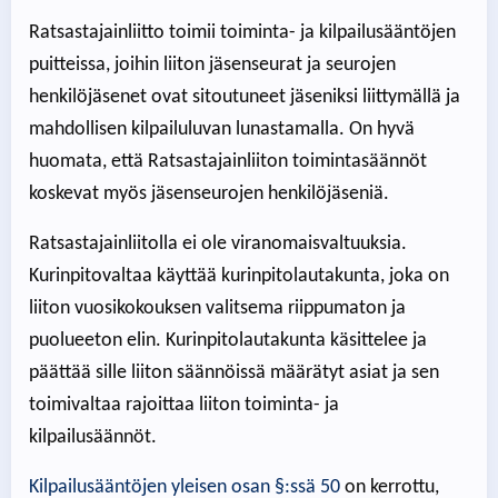
Ratsastajainliitto toimii toiminta- ja kilpailusääntöjen
puitteissa, joihin liiton jäsenseurat ja seurojen
henkilöjäsenet ovat sitoutuneet jäseniksi liittymällä ja
mahdollisen kilpailuluvan lunastamalla. On hyvä
huomata, että Ratsastajainliiton toimintasäännöt
koskevat myös jäsenseurojen henkilöjäseniä.
Ratsastajainliitolla ei ole viranomaisvaltuuksia.
Kurinpitovaltaa käyttää kurinpitolautakunta, joka on
liiton vuosikokouksen valitsema riippumaton ja
puolueeton elin. Kurinpitolautakunta käsittelee ja
päättää sille liiton säännöissä määrätyt asiat ja sen
toimivaltaa rajoittaa liiton toiminta- ja
kilpailusäännöt.
Kilpailusääntöjen yleisen osan §:ssä 50
on kerrottu,