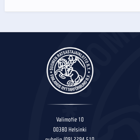
Valimotie 10
00380 Helsinki
puhelin (09) 2294 510