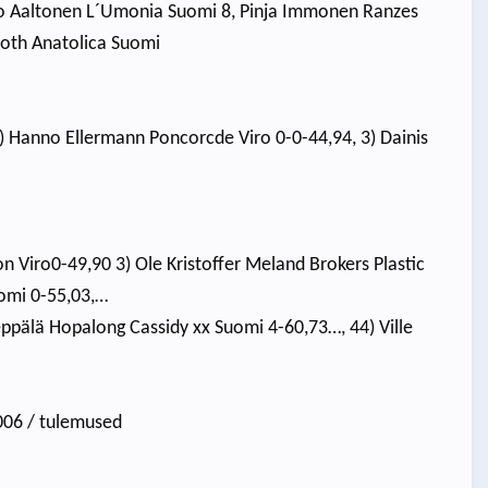
mo Aaltonen L´Umonia Suomi 8, Pinja Immonen Ranzes
rooth Anatolica Suomi
3) Hanno Ellermann Poncorcde Viro 0-0-44,94, 3) Dainis
ion Viro0-49,90 3) Ole Kristoffer Meland Brokers Plastic
uomi 0-55,03,…
ppälä Hopalong Cassidy xx Suomi 4-60,73…, 44) Ville
006 / tulemused