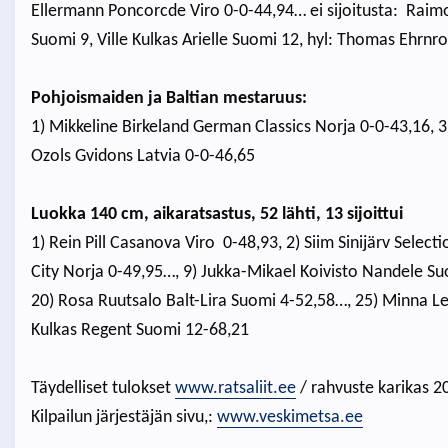
Ellermann Poncorcde Viro 0-0-44,94… ei sijoitusta: Rai
Suomi 9, Ville Kulkas Arielle Suomi 12, hyl: Thomas Ehrn
Pohjoismaiden ja Baltian mestaruus:
1) Mikkeline Birkeland German Classics Norja 0-0-43,16, 
Ozols Gvidons Latvia 0-0-46,65
Luokka 140 cm, aikaratsastus, 52 lähti, 13 sijoittui
1) Rein Pill Casanova Viro 0-48,93, 2) Siim Sinijärv Select
City Norja 0-49,95…, 9) Jukka-Mikael Koivisto Nandele S
20) Rosa Ruutsalo Balt-Lira Suomi 4-52,58…, 25) Minna Le
Kulkas Regent Suomi 12-68,21
Täydelliset tulokset
www.ratsaliit.ee
/ rahvuste karikas 2
Kilpailun järjestäjän sivu,:
www.veskimetsa.ee