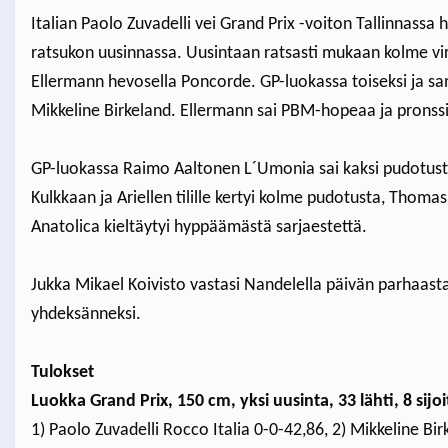
Italian Paolo Zuvadelli vei Grand Prix -voiton Tallinnass
ratsukon uusinnassa. Uusintaan ratsasti mukaan kolme vir
Ellermann hevosella Poncorde. GP-luokassa toiseksi ja sa
Mikkeline Birkeland. Ellermann sai PBM-hopeaa ja pronssim
GP-luokassa Raimo Aaltonen L´Umonia sai kaksi pudotusta
Kulkkaan ja Ariellen tilille kertyi kolme pudotusta, Thom
Anatolica kieltäytyi hyppäämästä sarjaestettä.
Jukka Mikael Koivisto vastasi Nandelella päivän parhaast
yhdeksänneksi.
Tulokset
Luokka Grand Prix, 150 cm, yksi uusinta, 33 lähti, 8 sijoi
1) Paolo Zuvadelli Rocco Italia 0-0-42,86, 2) Mikkeline B