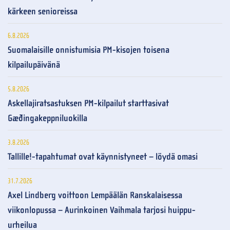
kärkeen senioreissa
6.8.2026
Suomalaisille onnistumisia PM-kisojen toisena
kilpailupäivänä
5.8.2026
Askellajiratsastuksen PM-kilpailut starttasivat
Gæðingakeppniluokilla
3.8.2026
Tallille!-tapahtumat ovat käynnistyneet – löydä omasi
31.7.2026
Axel Lindberg voittoon Lempäälän Ranskalaisessa
viikonlopussa – Aurinkoinen Vaihmala tarjosi huippu-
urheilua