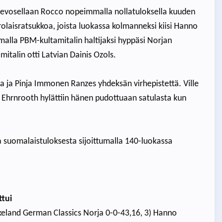
a hevosellaan Rocco nopeimmalla nollatuloksella kuuden
olaisratsukkoa, joista luokassa kolmanneksi kiisi Hanno
malla PBM-kultamitalin haltijaksi hyppäsi Norjan
italin otti Latvian Dainis Ozols.
 ja Pinja Immonen Ranzes yhdeksän virhepistettä. Ville
as Ehrnrooth hylättiin hänen pudottuaan satulasta kun
a suomalaistuloksesta sijoittumalla 140-luokassa
ttui
irkeland German Classics Norja 0-0-43,16, 3) Hanno