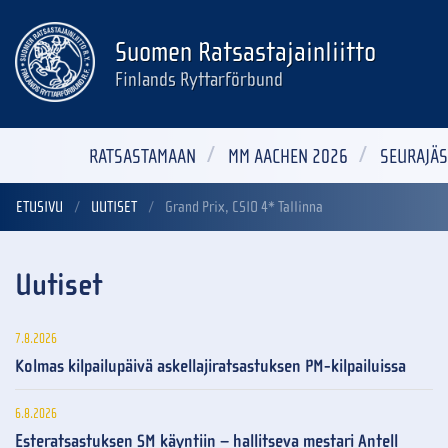
Suomen Ratsastajainliitto
Finlands Ryttarförbund
RATSASTAMAAN
MM AACHEN 2026
SEURAJÄS
ETUSIVU
UUTISET
Grand Prix, CSIO 4* Tallinna
Uutiset
7.8.2026
Kolmas kilpailupäivä askellajiratsastuksen PM-kilpailuissa
6.8.2026
Esteratsastuksen SM käyntiin – hallitseva mestari Antell