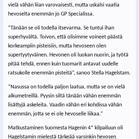
vielä vähän liian varovaisesti, mutta uskalsi vaatia
hevoselta enemmän jo GP Specialissa.
”Tänään se oli todella itsevarma. Se tuntui ihan
superhyvältä. Toivon, että olisimme voineet päästä
korkeampiin pisteisiin, mutta hevoseen olen
supertyytyväinen. Hevonen oli luokan nuorin, ja työtä
pitää tehdä, ennen kuin tuomarit antavat uudelle
ratsukolle enemmän pisteitä”, sanoo Stella Hagelstam.
”Nasussa on todella paljon laatua, mutta se on vielä
alkumetreillä. Pyysin siltä tänään vähän enemmän
lisättyjä askeleita. Vaadin vähän eri kohdissa vähän
enemmän, jotta se ei ole hevoselle liikaa.”
Matkustaminen Suomesta Hagenin 4* kilpailuun oli
Hagelstamin mielestä tärkeää varsinkin hevosen