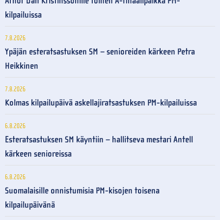
Arnór Dan Kristinssonille toinen A-finaalipaikka PM-
kilpailuissa
7.8.2026
Ypäjän esteratsastuksen SM – senioreiden kärkeen Petra
Heikkinen
7.8.2026
Kolmas kilpailupäivä askellajiratsastuksen PM-kilpailuissa
6.8.2026
Esteratsastuksen SM käyntiin – hallitseva mestari Antell
kärkeen senioreissa
6.8.2026
Suomalaisille onnistumisia PM-kisojen toisena
kilpailupäivänä