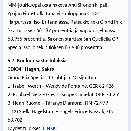
MM-joukkuepaikkaa hakeva Anu Sironen kilpaili
Ypäjän Fiorettolla tänä viikonloppuna CDI3*
Harpuryssa, Iso-Britanniassa. Ratsukko teki Grand Prix
´ssä tuloksen 66.587 prosenttia ja vapaaohjelmassa
68.955 prosenttia. Sironen starttasi San Quellella GP
Specialissa ja teki tuloksen 63.936 prosenttia.
5.7. Kouluratsastustuloksia
CDIO4* Hagen, Saksa
Grand Prix Special, 13 lähtijää, 13 sijoittuu
1) Isabell Werth – Wendy de Fontaine, GER 82.426
2) Raphael Netz – Great Escape Camelot, GER 74.255
3) Henri Ruoste – Tiffanys Diamond, FIN 72.979
…12) Stella Hagelstam – Hagels Prince Nassak, FIN
68.702
Täydet tulokset:
LINKKI