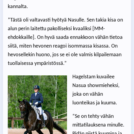
kannalta.
”Tästä oli valtavasti hyötyä Nasulle. Sen takia kisa on
alun perin laitettu pakolliseksi kvaaliksi [MM-
ehdokkaille]. On hyvä saada ennakkoon vähän tietoa
siitä, miten hevonen reagoi isommassa kisassa. On
hevosellekin huono, jos se ei ole valmis kilpailemaan
tuollaisessa ympäristössä.”
Hagelstam kuvailee
Nasua showmieheksi,
joka on vähän
luonteikas ja kuuma.
”Se on tehty vähän
mittatilauksena minulle.
Pidän niistä kuumina ja