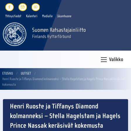
Yhteystiedot
Kalenteri
Medialle
Jäsenhuone
Suomen Ratsastajainliitto
Finlands Ryttarförbund
Valikko
ETUSIVU
UUTISET
Henri Ruoste ja Tiffanys Diamond kolmanneksi – Stella Hagelstam ja Hagels Prince Nassak keräsivät
kokemusta
Henri Ruoste ja Tiffanys Diamond
kolmanneksi – Stella Hagelstam ja Hagels
Prince Nassak keräsivät kokemusta