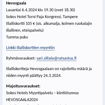
Hevosgaala
Lauantai 6.4.2024 klo 19.30 (ovet 18.30)
Sokos Hotel Torni Paja Kongressi, Tampere
Illalliskortti 105 € (sis. alkumalja, kolmen ruokalajin
illallinen, eteispalvelu)
Tumma puku
Linkki illalliskorttien myyntiin
Ryhmävaraukset:
sari.siltala@ratsastus.fi
Illalliskortteja Hevosgaalaan on rajoitettu määrä ja
niiden myynti päättyy 24.3.2024.
Majoitusvaraukset:
Sokos Hotels Myyntipalvelu – kiintiötunnus
HEVOSGAALA2024