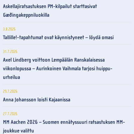
Askellajiratsastuksen PM-kilpailut starttasivat
Gæðingakeppniluokilla
3.8.2026
Tallille!-tapahtumat ovat käynnistyneet – löydä omasi
31.7.2026
Axel Lindberg voittoon Lempäälän Ranskalaisessa
viikonlopussa – Aurinkoinen Vaihmala tarjosi huippu-
urheilua
29.7.2026
Anna Johansson loisti Kajaanissa
27.7.2026
MM Aachen 2026 – Suomen ennätyssuuri ratsastuksen MM-
joukkue valittu