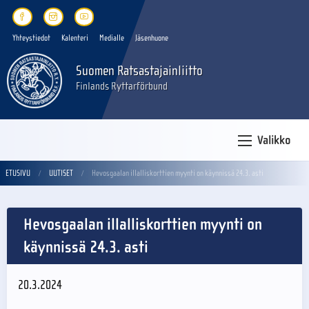
Yhteystiedot
Kalenteri
Medialle
Jäsenhuone
Suomen Ratsastajainliitto
Finlands Ryttarförbund
Valikko
ETUSIVU
UUTISET
Hevosgaalan illalliskorttien myynti on käynnissä 24.3. asti
Hevosgaalan illalliskorttien myynti on
käynnissä 24.3. asti
20.3.2024