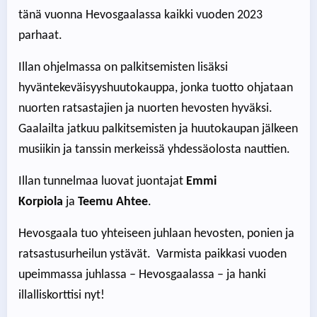
tänä vuonna Hevosgaalassa kaikki vuoden 2023
parhaat.
Illan ohjelmassa on palkitsemisten lisäksi
hyväntekeväisyyshuutokauppa, jonka tuotto ohjataan
nuorten ratsastajien ja nuorten hevosten hyväksi.
Gaalailta jatkuu palkitsemisten ja huutokaupan jälkeen
musiikin ja tanssin merkeissä yhdessäolosta nauttien.
Illan tunnelmaa luovat juontajat
Emmi
Korpiola
ja
Teemu Ahtee
.
Hevosgaala tuo yhteiseen juhlaan hevosten, ponien ja
ratsastusurheilun ystävät. Varmista paikkasi vuoden
upeimmassa juhlassa – Hevosgaalassa – ja hanki
illalliskorttisi nyt!