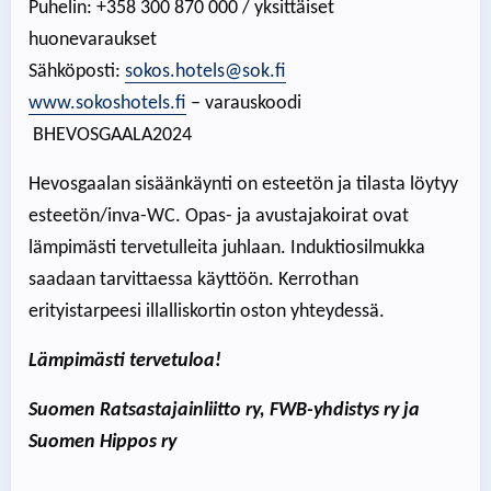
Puhelin: +358 300 870 000 / yksittäiset
huonevaraukset
Sähköposti:
sokos.hotels@sok.fi
www.sokoshotels.fi
– varauskoodi
BHEVOSGAALA2024
Hevosgaalan sisäänkäynti on esteetön ja tilasta löytyy
esteetön/inva-WC. Opas- ja avustajakoirat ovat
lämpimästi tervetulleita juhlaan. Induktiosilmukka
saadaan tarvittaessa käyttöön. Kerrothan
erityistarpeesi illalliskortin oston yhteydessä.
Lämpimästi tervetuloa!
Suomen Ratsastajainliitto ry, FWB-yhdistys ry ja
Suomen Hippos ry