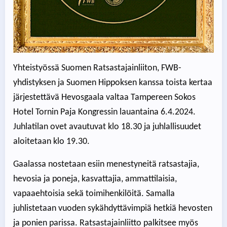
Yhteistyössä Suomen Ratsastajainliiton, FWB-
yhdistyksen ja Suomen Hippoksen kanssa toista kertaa
järjestettävä Hevosgaala valtaa Tampereen Sokos
Hotel Tornin Paja Kongressin lauantaina 6.4.2024.
Juhlatilan ovet avautuvat klo 18.30 ja juhlallisuudet
aloitetaan klo 19.30.
Gaalassa nostetaan esiin menestyneitä ratsastajia,
hevosia ja poneja, kasvattajia, ammattilaisia,
vapaaehtoisia sekä toimihenkilöitä. Samalla
juhlistetaan vuoden sykähdyttävimpiä hetkiä hevosten
ja ponien parissa. Ratsastajainliitto palkitsee myös