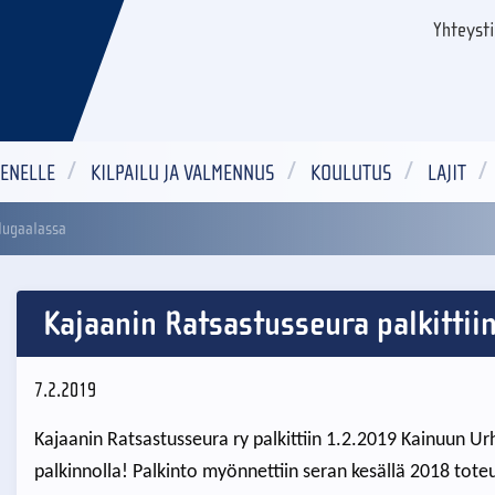
Yhteyst
ENELLE
KILPAILU JA VALMENNUS
KOULUTUS
LAJIT
ilugaalassa
Kajaanin Ratsastusseura palkittii
7.2.2019
Kajaanin Ratsastusseura ry palkittiin 1.2.2019 Kainuun U
palkinnolla! Palkinto myönnettiin seran kesällä 2018 tote