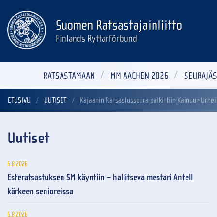
Suomen Ratsastajainliitto
Finlands Ryttarförbund
RATSASTAMAAN
MM AACHEN 2026
SEURAJÄS
ETUSIVU
UUTISET
Kajaanin Ratsastusseura palkittiin Kainuun Urhe
Uutiset
6.8.2026
Esteratsastuksen SM käyntiin – hallitseva mestari Antell
kärkeen senioreissa
6.8.2026