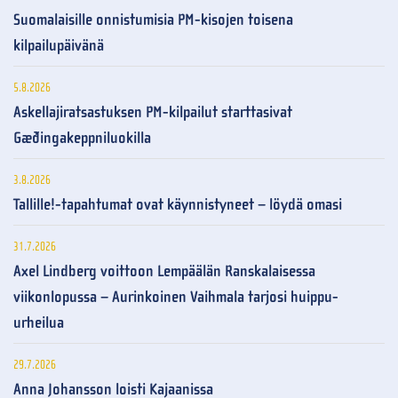
Suomalaisille onnistumisia PM-kisojen toisena
kilpailupäivänä
5.8.2026
Askellajiratsastuksen PM-kilpailut starttasivat
Gæðingakeppniluokilla
3.8.2026
Tallille!-tapahtumat ovat käynnistyneet – löydä omasi
31.7.2026
Axel Lindberg voittoon Lempäälän Ranskalaisessa
viikonlopussa – Aurinkoinen Vaihmala tarjosi huippu-
urheilua
29.7.2026
Anna Johansson loisti Kajaanissa