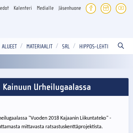
iedot
Kalenteri
Medialle
Jäsenhuone
ALUEET
MATERIAALIT
SRL
HIPPOS-LEHTI
n Kainuun Urheilugaalassa
rheilugaalassa "Vuoden 2018 Kajaanin Liikuntateko" -
uttamasta mittavasta ratsastuskenttäprojektista.