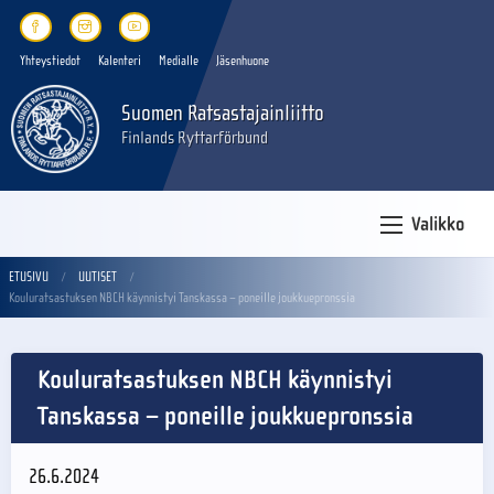
Yhteystiedot
Kalenteri
Medialle
Jäsenhuone
Suomen Ratsastajainliitto
Finlands Ryttarförbund
Valikko
ETUSIVU
UUTISET
Kouluratsastuksen NBCH käynnistyi Tanskassa – poneille joukkuepronssia
Kouluratsastuksen NBCH käynnistyi
Tanskassa – poneille joukkuepronssia
26.6.2024