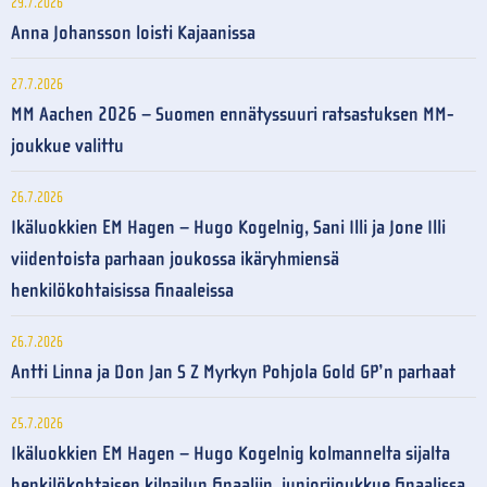
29.7.2026
Anna Johansson loisti Kajaanissa
27.7.2026
MM Aachen 2026 – Suomen ennätyssuuri ratsastuksen MM-
joukkue valittu
26.7.2026
Ikäluokkien EM Hagen – Hugo Kogelnig, Sani Illi ja Jone Illi
viidentoista parhaan joukossa ikäryhmiensä
henkilökohtaisissa finaaleissa
26.7.2026
Antti Linna ja Don Jan S Z Myrkyn Pohjola Gold GP’n parhaat
25.7.2026
Ikäluokkien EM Hagen – Hugo Kogelnig kolmannelta sijalta
henkilökohtaisen kilpailun finaaliin, juniorijoukkue finaalissa