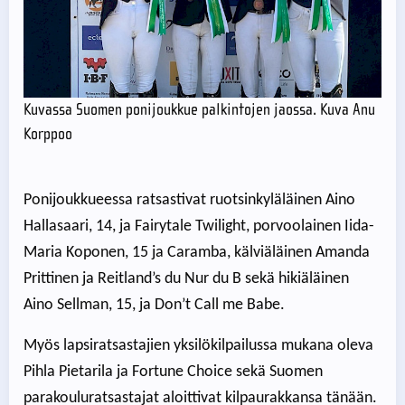
Kuvassa Suomen ponijoukkue palkintojen jaossa. Kuva Anu
Korppoo
Ponijoukkueessa ratsastivat ruotsinkyläläinen Aino
Hallasaari, 14, ja Fairytale Twilight, porvoolainen Iida-
Maria Koponen, 15 ja Caramba, kälviäläinen Amanda
Prittinen ja Reitland’s du Nur du B sekä hikiäläinen
Aino Sellman, 15, ja Don’t Call me Babe.
Myös lapsiratsastajien yksilökilpailussa mukana oleva
Pihla Pietarila ja Fortune Choice sekä Suomen
parakouluratsastajat aloittivat kilpaurakkansa tänään.