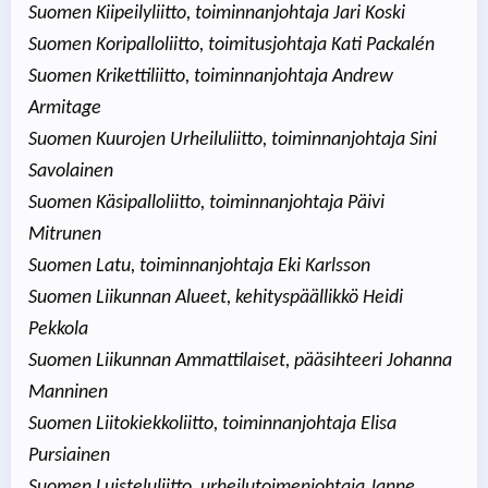
Suomen Kiipeilyliitto, toiminnanjohtaja Jari Koski
Suomen Koripalloliitto, toimitusjohtaja Kati Packalén
Suomen Krikettiliitto, toiminnanjohtaja Andrew
Armitage
Suomen Kuurojen Urheiluliitto, toiminnanjohtaja Sini
Savolainen
Suomen Käsipalloliitto, toiminnanjohtaja Päivi
Mitrunen
Suomen Latu, toiminnanjohtaja Eki Karlsson
Suomen Liikunnan Alueet, kehityspäällikkö Heidi
Pekkola
Suomen Liikunnan Ammattilaiset, pääsihteeri Johanna
Manninen
Suomen Liitokiekkoliitto, toiminnanjohtaja Elisa
Pursiainen
Suomen Luisteluliitto, urheilutoimenjohtaja Janne