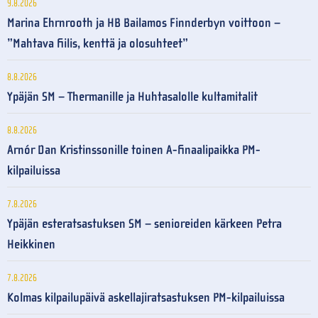
9.8.2026
Marina Ehrnrooth ja HB Bailamos Finnderbyn voittoon –
”Mahtava fiilis, kenttä ja olosuhteet”
8.8.2026
Ypäjän SM – Thermanille ja Huhtasalolle kultamitalit
8.8.2026
Arnór Dan Kristinssonille toinen A-finaalipaikka PM-
kilpailuissa
7.8.2026
Ypäjän esteratsastuksen SM – senioreiden kärkeen Petra
Heikkinen
7.8.2026
Kolmas kilpailupäivä askellajiratsastuksen PM-kilpailuissa