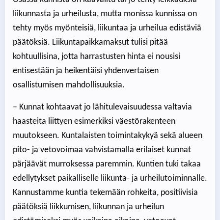
liikunnasta ja urheilusta, mutta monissa kunnissa on
tehty myös myönteisiä, liikuntaa ja urheilua edistäviä
päätöksiä. Liikuntapaikkamaksut tulisi pitää
kohtuullisina, jotta harrastusten hinta ei nousisi
entisestään ja heikentäisi yhdenvertaisen
osallistumisen mahdollisuuksia.
– Kunnat kohtaavat jo lähitulevaisuudessa valtavia
haasteita liittyen esimerkiksi väestörakenteen
muutokseen. Kuntalaisten toimintakykyä sekä alueen
pito- ja vetovoimaa vahvistamalla erilaiset kunnat
pärjäävät murroksessa paremmin. Kuntien tuki takaa
edellytykset paikalliselle liikunta- ja urheilutoiminnalle.
Kannustamme kuntia tekemään rohkeita, positiivisia
päätöksiä liikkumisen, liikunnan ja urheilun