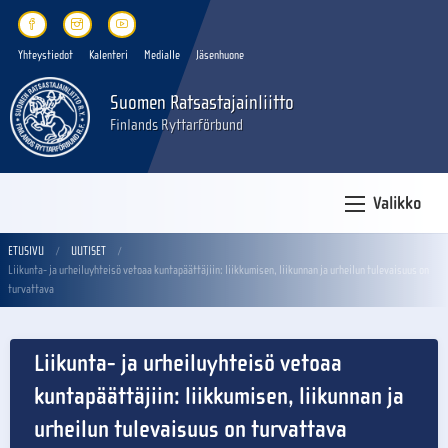
Yhteystiedot
Kalenteri
Medialle
Jäsenhuone
Suomen Ratsastajainliitto
Finlands Ryttarförbund
Valikko
ETUSIVU
UUTISET
Liikunta- ja urheiluyhteisö vetoaa kuntapäättäjiin: liikkumisen, liikunnan ja urheilun tulevaisuus on
turvattava
Liikunta- ja urheiluyhteisö vetoaa
kuntapäättäjiin: liikkumisen, liikunnan ja
urheilun tulevaisuus on turvattava