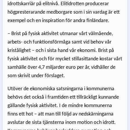
idrottskarriär på elitnivå. Elitidrotten producerar
högpresterarande medborgare som i sin vardag är ett
exempel och en inspiration för andra finländare.
– Brist på fysisk aktivitet utmanar vårt välmående,
arbets- och funktionsförmåga samt vid behov vår
kristålighet – och i sista hand vår ekonomi. Brist på
fysisk aktivitet och för mycket stillasittande kostar vårt
samhälle över 4,7 miljarder euro per år, vidhåller de
som skrivit under förslaget.
Utöver de ekonomiska satsningarna i kommunerna
behövs det också i framtiden ett tillräckligt kunnande
gällande fysisk aktivitet. I de mindre kommunerna
finns ett hot – att man till följd av nedskärningarna
avslutar de sista tjänsterna inom motion och idrott.