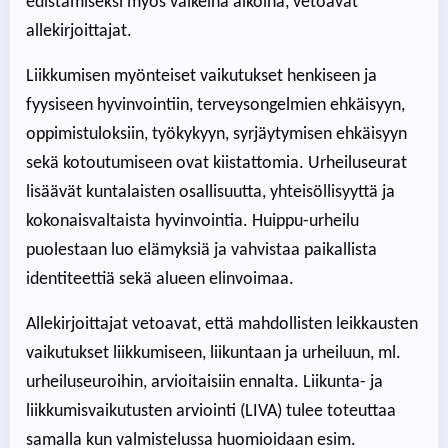
edistämiseksi myös vaikeina aikoina, vetoavat
allekirjoittajat.
Liikkumisen myönteiset vaikutukset henkiseen ja
fyysiseen hyvinvointiin, terveysongelmien ehkäisyyn,
oppimistuloksiin, työkykyyn, syrjäytymisen ehkäisyyn
sekä kotoutumiseen ovat kiistattomia. Urheiluseurat
lisäävät kuntalaisten osallisuutta, yhteisöllisyyttä ja
kokonaisvaltaista hyvinvointia. Huippu-urheilu
puolestaan luo elämyksiä ja vahvistaa paikallista
identiteettiä sekä alueen elinvoimaa.
Allekirjoittajat vetoavat, että mahdollisten leikkausten
vaikutukset liikkumiseen, liikuntaan ja urheiluun, ml.
urheiluseuroihin, arvioitaisiin ennalta. Liikunta- ja
liikkumisvaikutusten arviointi (LIVA) tulee toteuttaa
samalla kun valmistelussa huomioidaan esim.