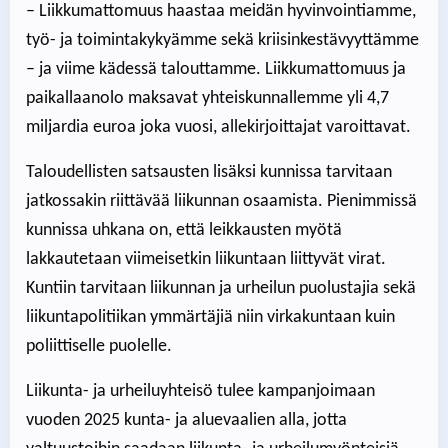
– Liikkumattomuus haastaa meidän hyvinvointiamme,
työ- ja toimintakykyämme sekä kriisinkestävyyttämme
– ja viime kädessä talouttamme. Liikkumattomuus ja
paikallaanolo maksavat yhteiskunnallemme yli 4,7
miljardia euroa joka vuosi, allekirjoittajat varoittavat.
Taloudellisten satsausten lisäksi kunnissa tarvitaan
jatkossakin riittävää liikunnan osaamista. Pienimmissä
kunnissa uhkana on, että leikkausten myötä
lakkautetaan viimeisetkin liikuntaan liittyvät virat.
Kuntiin tarvitaan liikunnan ja urheilun puolustajia sekä
liikuntapolitiikan ymmärtäjiä niin virkakuntaan kuin
poliittiselle puolelle.
Liikunta- ja urheiluyhteisö tulee kampanjoimaan
vuoden 2025 kunta- ja aluevaalien alla, jotta