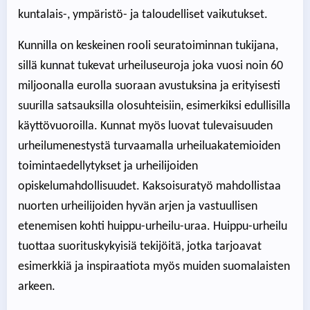
kuntalais-, ympäristö- ja taloudelliset vaikutukset.
Kunnilla on keskeinen rooli seuratoiminnan tukijana,
sillä kunnat tukevat urheiluseuroja joka vuosi noin 60
miljoonalla eurolla suoraan avustuksina ja erityisesti
suurilla satsauksilla olosuhteisiin, esimerkiksi edullisilla
käyttövuoroilla. Kunnat myös luovat tulevaisuuden
urheilumenestystä turvaamalla urheiluakatemioiden
toimintaedellytykset ja urheilijoiden
opiskelumahdollisuudet. Kaksoisuratyö mahdollistaa
nuorten urheilijoiden hyvän arjen ja vastuullisen
etenemisen kohti huippu-urheilu-uraa. Huippu-urheilu
tuottaa suorituskykyisiä tekijöitä, jotka tarjoavat
esimerkkiä ja inspiraatiota myös muiden suomalaisten
arkeen.