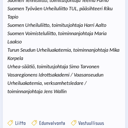
Suomen Tennisliitto, toimitusjohtaja Teemu Purho
Suomen Työväen Urheiluliitto TUL, pääsihteeri Riku
Tapio
Suomen Urheiluliitto, toimitusjohtaja Harri Aalto
Suomen Voimisteluliitto, toiminnanjohtaja Maria
Laakso
Turun Seudun Urheiluakatemia, toiminnanjohtaja Mika
Korpela
Urhea-säätiö, toimitusjohtaja Simo Tarvonen
Vasaregionens Idrottsakademi / Vaasanseudun
Urheiluakatemia, verksamhetsledare /
toiminnanjohtaja Jens Wallin
Liitto
Edunvalvonta
Vastuullisuus