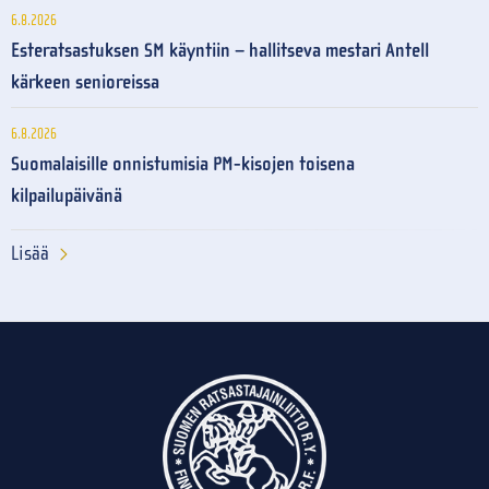
6.8.2026
Esteratsastuksen SM käyntiin – hallitseva mestari Antell
kärkeen senioreissa
6.8.2026
Suomalaisille onnistumisia PM-kisojen toisena
kilpailupäivänä
Lisää