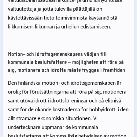
valtuustoihin saadaan liikunta- ja urheilumyönteisiä
valtuutettuja ja jotta tulevilla päättäjillä on
käytettävissään tieto toimivimmista käytännöistä
liikkumisen, liikunnan ja urheilun edistämiseen.
Motion- och idrottsgemenskapens vädjan till
kommunala beslutsfattare – möjligheten att röra på
sig, motionera och idrotta måste tryggas i framtiden
Den finländska motion- och idrottsgemenskapen är
orolig för förutsättningarna att röra på sig, motionera
samt utöva idrott i idrottsföreningar och på elitnivå
samt för de ökande kostnaderna för hobbyidrott, i den
allt stramare ekonomiska situationen. Vi
undertecknare uppmanar de kommunala
beslutsfattarna att komma ihåg betydelsen av motion