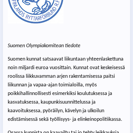
Suomen Olympiakomitean tiedote
Suomen kunnat satsaavat liikuntaan yhteenlaskettuna
noin miljardi euroa vuosittain. Kunnat ovat keskeisessä
roolissa liikkuvamman arjen rakentamisessa paitsi
liikunnan ja vapaa-ajan toimialoilla, myös
poikkihallinnollisesti esimerkiksi koulutuksessa ja
kasvatuksessa, kaupunkisuunnittelussa ja
kaavoituksessa, pyöräilyn, kävelyn ja ulkoilun
edistämisessä sekä työllisyys- ja elinkeinopolitiikassa.
Osassa kunnista on kaavailtu tai jo tehty leikkauksia