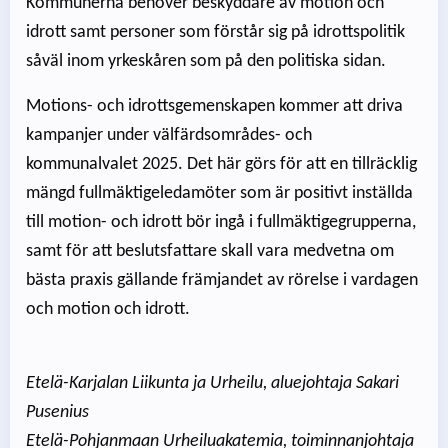
Kommunerna behöver beskyddare av motion och
idrott samt personer som förstår sig på idrottspolitik
såväl inom yrkeskåren som på den politiska sidan.
Motions- och idrottsgemenskapen kommer att driva
kampanjer under välfärdsområdes- och
kommunalvalet 2025. Det här görs för att en tillräcklig
mängd fullmäktigeledamöter som är positivt inställda
till motion- och idrott bör ingå i fullmäktigegrupperna,
samt för att beslutsfattare skall vara medvetna om
bästa praxis gällande främjandet av rörelse i vardagen
och motion och idrott.
Etelä-Karjalan Liikunta ja Urheilu, aluejohtaja Sakari
Pusenius
Etelä-Pohjanmaan Urheiluakatemia, toiminnanjohtaja