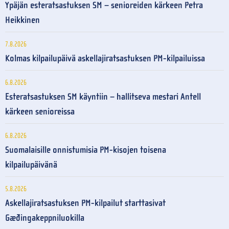
Ypäjän esteratsastuksen SM – senioreiden kärkeen Petra
Heikkinen
7.8.2026
Kolmas kilpailupäivä askellajiratsastuksen PM-kilpailuissa
6.8.2026
Esteratsastuksen SM käyntiin – hallitseva mestari Antell
kärkeen senioreissa
6.8.2026
Suomalaisille onnistumisia PM-kisojen toisena
kilpailupäivänä
5.8.2026
Askellajiratsastuksen PM-kilpailut starttasivat
Gæðingakeppniluokilla