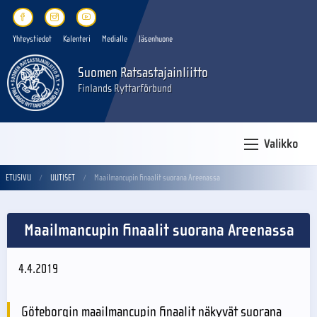
Yhteystiedot
Kalenteri
Medialle
Jäsenhuone
Suomen Ratsastajainliitto
Finlands Ryttarförbund
Valikko
ETUSIVU
UUTISET
Maailmancupin finaalit suorana Areenassa
Maailmancupin finaalit suorana Areenassa
4.4.2019
Göteborgin maailmancupin finaalit näkyvät suorana