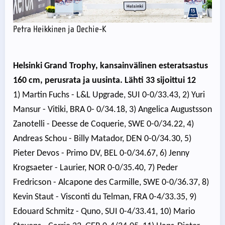
Petra Heikkinen ja Oechie-K
Helsinki Grand Trophy, kansainvälinen esteratsastus
160 cm, perusrata ja uusinta. Lähti 33 sijoittui 12
1) Martin Fuchs - L&L Upgrade, SUI 0-0/33.43, 2) Yuri
Mansur - Vitiki, BRA 0- 0/34.18, 3) Angelica Augustsson
Zanotelli - Deesse de Coquerie, SWE 0-0/34.22, 4)
Andreas Schou - Billy Matador, DEN 0-0/34.30, 5)
Pieter Devos - Primo DV, BEL 0-0/34.67, 6) Jenny
Krogsaeter - Laurier, NOR 0-0/35.40, 7) Peder
Fredricson - Alcapone des Carmille, SWE 0-0/36.37, 8)
Kevin Staut - Visconti du Telman, FRA 0-4/33.35, 9)
Edouard Schmitz - Quno, SUI 0-4/33.41, 10) Mario