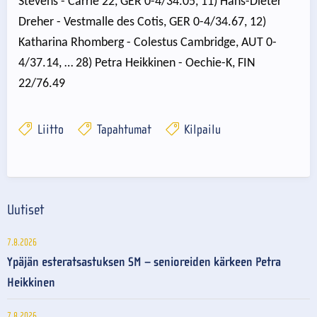
Stevens - Carrie 22, GER 0-4/34.05, 11) Hans-Dieter
Dreher - Vestmalle des Cotis, GER 0-4/34.67, 12)
Katharina Rhomberg - Colestus Cambridge, AUT 0-
4/37.14, … 28) Petra Heikkinen - Oechie-K, FIN
22/76.49
Liitto
Tapahtumat
Kilpailu
Uutiset
7.8.2026
Ypäjän esteratsastuksen SM – senioreiden kärkeen Petra
Heikkinen
7.8.2026