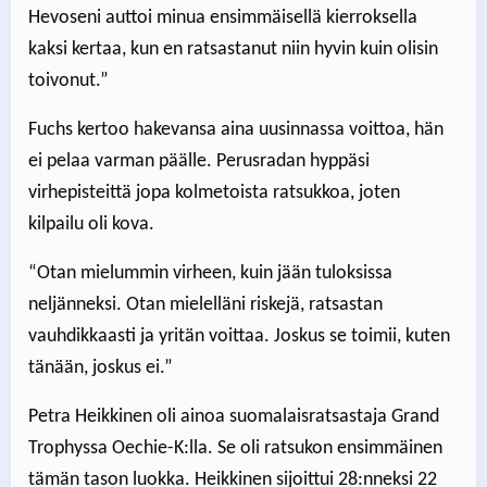
Hevoseni auttoi minua ensimmäisellä kierroksella
kaksi kertaa, kun en ratsastanut niin hyvin kuin olisin
toivonut.”
Fuchs kertoo hakevansa aina uusinnassa voittoa, hän
ei pelaa varman päälle. Perusradan hyppäsi
virhepisteittä jopa kolmetoista ratsukkoa, joten
kilpailu oli kova.
“Otan mielummin virheen, kuin jään tuloksissa
neljänneksi. Otan mielelläni riskejä, ratsastan
vauhdikkaasti ja yritän voittaa. Joskus se toimii, kuten
tänään, joskus ei.”
Petra Heikkinen oli ainoa suomalaisratsastaja Grand
Trophyssa Oechie-K:lla. Se oli ratsukon ensimmäinen
tämän tason luokka. Heikkinen sijoittui 28:nneksi 22