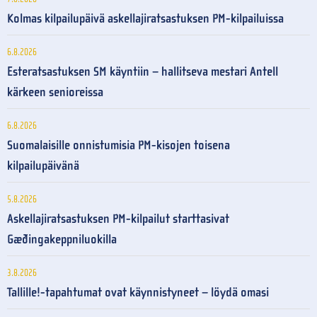
Kolmas kilpailupäivä askellajiratsastuksen PM-kilpailuissa
6.8.2026
Esteratsastuksen SM käyntiin – hallitseva mestari Antell
kärkeen senioreissa
6.8.2026
Suomalaisille onnistumisia PM-kisojen toisena
kilpailupäivänä
5.8.2026
Askellajiratsastuksen PM-kilpailut starttasivat
Gæðingakeppniluokilla
3.8.2026
Tallille!-tapahtumat ovat käynnistyneet – löydä omasi