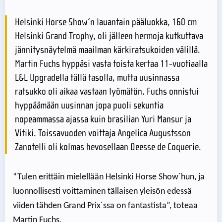
Helsinki Horse Show´n lauantain pääluokka, 160 cm
Helsinki Grand Trophy, oli jälleen hermoja kutkuttava
jännitysnäytelmä maailman kärkiratsukoiden välillä.
Martin Fuchs hyppäsi vasta toista kertaa 11-vuotiaalla
L&L Upgradella tällä tasolla, mutta uusinnassa
ratsukko oli aikaa vastaan lyömätön. Fuchs onnistui
hyppäämään uusinnan jopa puoli sekuntia
nopeammassa ajassa kuin brasilian Yuri Mansur ja
Vitiki. Toissavuoden voittaja Angelica Augustsson
Zanotelli oli kolmas hevosellaan Deesse de Coquerie.
“Tulen erittäin mielellään Helsinki Horse Show´hun, ja
luonnollisesti voittaminen tällaisen yleisön edessä
viiden tähden Grand Prix´ssa on fantastista”, toteaa
Martin Fuchs.