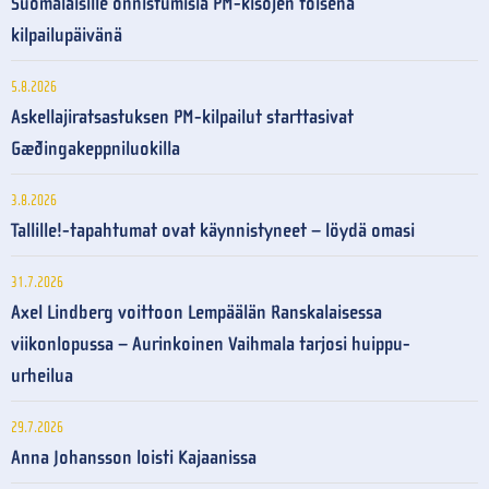
Suomalaisille onnistumisia PM-kisojen toisena
kilpailupäivänä
5.8.2026
Askellajiratsastuksen PM-kilpailut starttasivat
Gæðingakeppniluokilla
3.8.2026
Tallille!-tapahtumat ovat käynnistyneet – löydä omasi
31.7.2026
Axel Lindberg voittoon Lempäälän Ranskalaisessa
viikonlopussa – Aurinkoinen Vaihmala tarjosi huippu-
urheilua
29.7.2026
Anna Johansson loisti Kajaanissa