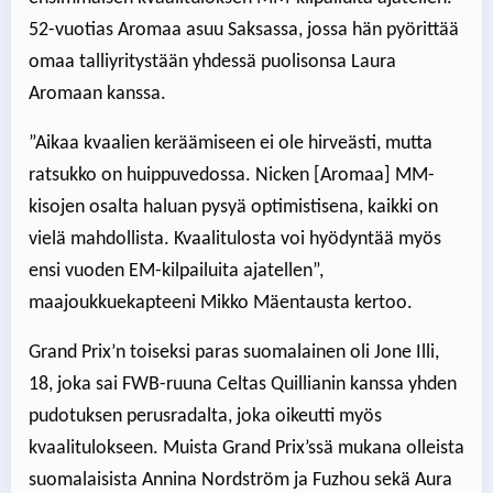
52-vuotias Aromaa asuu Saksassa, jossa hän pyörittää
omaa talliyritystään yhdessä puolisonsa Laura
Aromaan kanssa.
”Aikaa kvaalien keräämiseen ei ole hirveästi, mutta
ratsukko on huippuvedossa. Nicken [Aromaa] MM-
kisojen osalta haluan pysyä optimistisena, kaikki on
vielä mahdollista. Kvaalitulosta voi hyödyntää myös
ensi vuoden EM-kilpailuita ajatellen”,
maajoukkuekapteeni Mikko Mäentausta kertoo.
Grand Prix’n toiseksi paras suomalainen oli Jone Illi,
18, joka sai FWB-ruuna Celtas Quillianin kanssa yhden
pudotuksen perusradalta, joka oikeutti myös
kvaalitulokseen. Muista Grand Prix’ssä mukana olleista
suomalaisista Annina Nordström ja Fuzhou sekä Aura