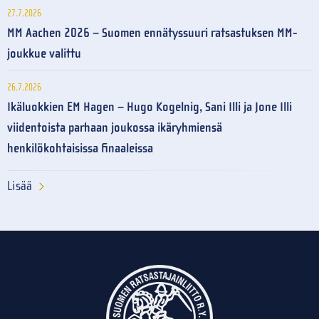
27.7.2026
MM Aachen 2026 – Suomen ennätyssuuri ratsastuksen MM-
joukkue valittu
26.7.2026
Ikäluokkien EM Hagen – Hugo Kogelnig, Sani Illi ja Jone Illi
viidentoista parhaan joukossa ikäryhmiensä
henkilökohtaisissa finaaleissa
Lisää