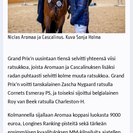
Niclas Aromaa ja Cascalinus. Kuva Sonja Holma
Grand Prix’n uusintaan tiensä selvitti yhteensä viisi
ratsukkoa, joista Aromaan ja Cascalinuksen lisäksi
radan puhtaasti selvitti kolme muuta ratsukkoa. Grand
Prix’n voitti tanskalainen Zascha Nygaard ratsulla
Cornets Esmeray PS, ja toiseksi sijoittui belgialainen
Roy van Beek ratsulla Charleston-H.
Kolmannella sijallaan Aromaa koppasi luokasta 9000
euroa, Longines Ranking-pisteitä sekä tärkeän
ensimmäisen kvaalituloksen MM-kilpailuita ajatellen.