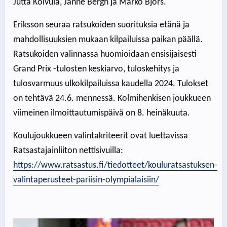
Jutta Koivula, Janne Bergh ja Marko Björs.
Eriksson seuraa ratsukoiden suorituksia etänä ja
mahdollisuuksien mukaan kilpailuissa paikan päällä.
Ratsukoiden valinnassa huomioidaan ensisijaisesti
Grand Prix -tulosten keskiarvo, tuloskehitys ja
tulosvarmuus ulkokilpailuissa kaudella 2024. Tulokset
on tehtävä 24.6. mennessä. Kolmihenkisen joukkueen
viimeinen ilmoittautumispäivä on 8. heinäkuuta.
Koulujoukkueen valintakriteerit ovat luettavissa
Ratsastajainliiton nettisivuilla:
https://www.ratsastus.fi/tiedotteet/kouluratsastuksen-
valintaperusteet-pariisin-olympialaisiin/