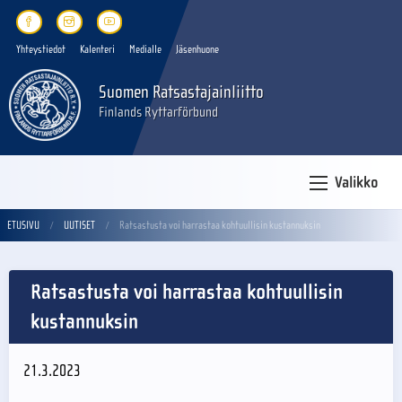
Yhteystiedot
Kalenteri
Medialle
Jäsenhuone
Suomen Ratsastajainliitto
Finlands Ryttarförbund
Valikko
ETUSIVU
UUTISET
Ratsastusta voi harrastaa kohtuullisin kustannuksin
Ratsastusta voi harrastaa kohtuullisin
kustannuksin
21.3.2023