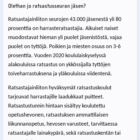
Olethan jo ratsastusseuran jäsen?
Ratsastajainliiton seurojen 43.000 jäsenestä yli 80
prosenttia on harrasteratsastajia. Aikuiset naiset
muodostavat hieman yli puolet jäsenistöstä, vajaa
puolet on tyttöjä. Poikien ja miesten osuus on 3-6
prosenttia. Vuoden 2020 koululaiskyselyssä
alakouluissa ratsastus on ykkössijalla tyttöjen
toiveharrastuksena ja yläkouluissa viidentenä.
Ratsastajainliiton hyväksymät ratsastuskoulut
tarjoavat harrastajille laadukkaat puitteet.
Ratsastustunnin hintaan sisältyy koulutettu
opetushevonen, ratsastuksen ammattilaisen
liikunnanopetus, hevosen varusteet, tarvittaessa
ratsastajalle lainakypärä, sekä ratsastuskentän tai