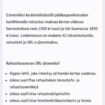
Esimerkiksi keskimääräisellä pääkaupunkiseudun
tuntihinnalla ratsastus maksaa kerran viikossa
harrastettuna noin 2300 €/vuosi ja Itä-Suomessa 1850
€/vuosi. Laskennassa on mukana 42 ratsastustuntia,
varusteet ja SRL:n jäsenmaksu.
Ratsastusseuran SRL-jäsenedut
Hippos-lehti, joka ilmestyy seitsemän kertaa vuodessa.
oikeus suorittaa ratsastuksen hevostaito- ja
ratsastusmerkkejä
oikeus osallistua ratsastuskilpailuihin
oikeus osallistua toimihenkilökoulutuksiin ja toimia