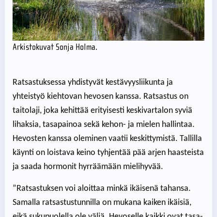
Arkistokuvat Sonja Holma.
Ratsastuksessa yhdistyvät kestävyysliikunta ja
yhteistyö kiehtovan hevosen kanssa. Ratsastus on
taitolaji, joka kehittää erityisesti keskivartalon syviä
lihaksia, tasapainoa sekä kehon- ja mielen hallintaa.
Hevosten kanssa oleminen vaatii keskittymistä. Tallilla
käynti on loistava keino tyhjentää pää arjen haasteista
ja saada hormonit hyrräämään mielihyvää.
”Ratsastuksen voi aloittaa minkä ikäisenä tahansa.
Samalla ratsastustunnilla on mukana kaiken ikäisiä,
eikä sukupuolella ole väliä. Hevoselle kaikki ovat tasa-