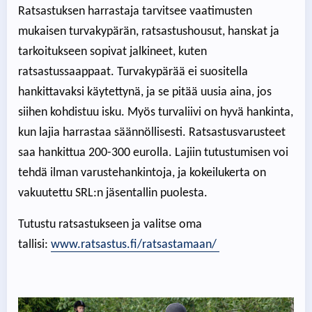
Ratsastuksen harrastaja tarvitsee vaatimusten
mukaisen turvakypärän, ratsastushousut, hanskat ja
tarkoitukseen sopivat jalkineet, kuten
ratsastussaappaat. Turvakypärää ei suositella
hankittavaksi käytettynä, ja se pitää uusia aina, jos
siihen kohdistuu isku. Myös turvaliivi on hyvä hankinta,
kun lajia harrastaa säännöllisesti. Ratsastusvarusteet
saa hankittua 200-300 eurolla. Lajiin tutustumisen voi
tehdä ilman varustehankintoja, ja kokeilukerta on
vakuutettu SRL:n jäsentallin puolesta.
Tutustu ratsastukseen ja valitse oma
tallisi:
www.ratsastus.fi/ratsastamaan/