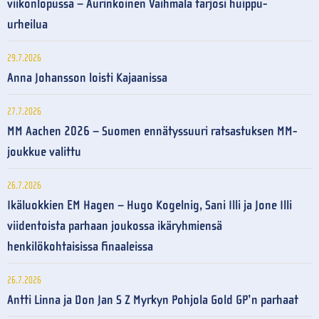
viikonlopussa – Aurinkoinen Vaihmala tarjosi huippu-
urheilua
29.7.2026
Anna Johansson loisti Kajaanissa
27.7.2026
MM Aachen 2026 – Suomen ennätyssuuri ratsastuksen MM-
joukkue valittu
26.7.2026
Ikäluokkien EM Hagen – Hugo Kogelnig, Sani Illi ja Jone Illi
viidentoista parhaan joukossa ikäryhmiensä
henkilökohtaisissa finaaleissa
26.7.2026
Antti Linna ja Don Jan S Z Myrkyn Pohjola Gold GP’n parhaat