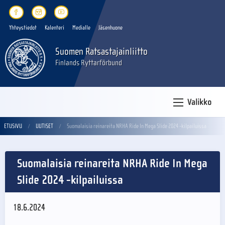
Yhteystiedot
Kalenteri
Medialle
Jäsenhuone
Suomen Ratsastajainliitto
Finlands Ryttarförbund
Valikko
ETUSIVU
UUTISET
Suomalaisia reinareita NRHA Ride In Mega Slide 2024 -kilpailuissa
Suomalaisia reinareita NRHA Ride In Mega
Slide 2024 -kilpailuissa
18.6.2024