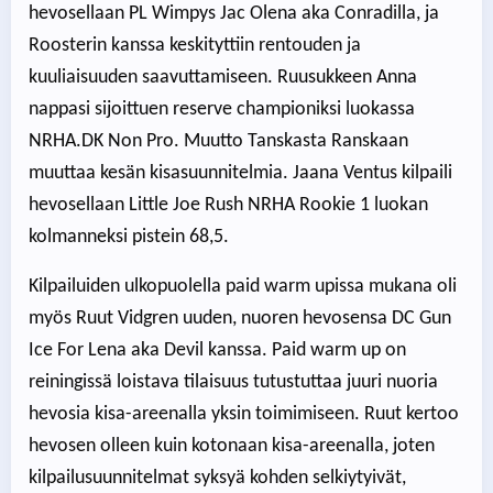
hevosellaan PL Wimpys Jac Olena aka Conradilla, ja
Roosterin kanssa keskityttiin rentouden ja
kuuliaisuuden saavuttamiseen. Ruusukkeen Anna
nappasi sijoittuen reserve championiksi luokassa
NRHA.DK Non Pro. Muutto Tanskasta Ranskaan
muuttaa kesän kisasuunnitelmia. Jaana Ventus kilpaili
hevosellaan Little Joe Rush NRHA Rookie 1 luokan
kolmanneksi pistein 68,5.
Kilpailuiden ulkopuolella paid warm upissa mukana oli
myös Ruut Vidgren uuden, nuoren hevosensa DC Gun
Ice For Lena aka Devil kanssa. Paid warm up on
reiningissä loistava tilaisuus tutustuttaa juuri nuoria
hevosia kisa-areenalla yksin toimimiseen. Ruut kertoo
hevosen olleen kuin kotonaan kisa-areenalla, joten
kilpailusuunnitelmat syksyä kohden selkiytyivät,