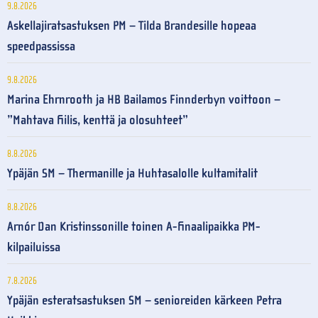
9.8.2026
Askellajiratsastuksen PM – Tilda Brandesille hopeaa
speedpassissa
9.8.2026
Marina Ehrnrooth ja HB Bailamos Finnderbyn voittoon –
”Mahtava fiilis, kenttä ja olosuhteet”
8.8.2026
Ypäjän SM – Thermanille ja Huhtasalolle kultamitalit
8.8.2026
Arnór Dan Kristinssonille toinen A-finaalipaikka PM-
kilpailuissa
7.8.2026
Ypäjän esteratsastuksen SM – senioreiden kärkeen Petra