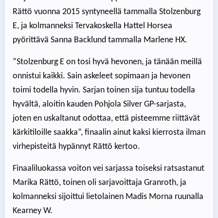
Rättö vuonna 2015 syntyneellä tammalla Stolzenburg
E, ja kolmanneksi Tervakoskella Hattel Horsea
pyörittävä Sanna Backlund tammalla Marlene HX.
”Stolzenburg E on tosi hyvä hevonen, ja tänään meillä
onnistui kaikki. Sain askeleet sopimaan ja hevonen
toimi todella hyvin. Sarjan toinen sija tuntuu todella
hyvältä, aloitin kauden Pohjola Silver GP-sarjasta,
joten en uskaltanut odottaa, että pisteemme riittävät
kärkitiloille saakka”, finaalin ainut kaksi kierrosta ilman
virhepisteitä hypännyt Rättö kertoo.
Finaaliluokassa voiton vei sarjassa toiseksi ratsastanut
Marika Rättö, toinen oli sarjavoittaja Granroth, ja
kolmanneksi sijoittui lietolainen Madis Morna ruunalla
Kearney W.