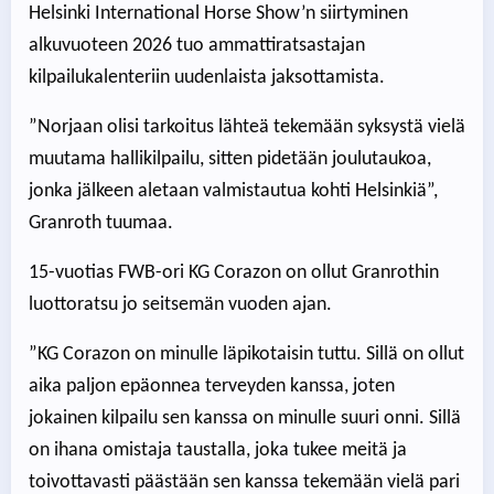
Helsinki International Horse Show’n siirtyminen
alkuvuoteen 2026 tuo ammattiratsastajan
kilpailukalenteriin uudenlaista jaksottamista.
”Norjaan olisi tarkoitus lähteä tekemään syksystä vielä
muutama hallikilpailu, sitten pidetään joulutaukoa,
jonka jälkeen aletaan valmistautua kohti Helsinkiä”,
Granroth tuumaa.
15-vuotias FWB-ori KG Corazon on ollut Granrothin
luottoratsu jo seitsemän vuoden ajan.
”KG Corazon on minulle läpikotaisin tuttu. Sillä on ollut
aika paljon epäonnea terveyden kanssa, joten
jokainen kilpailu sen kanssa on minulle suuri onni. Sillä
on ihana omistaja taustalla, joka tukee meitä ja
toivottavasti päästään sen kanssa tekemään vielä pari