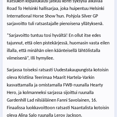
Ratsukon kilpailukausi jatkuu kohti syksyllä alkavaa
Road To Helsinki hallisarjaa, joka huipentuu Helsinki
International Horse Show’hun. Pohjola Silver GP
sarjavoitto tuli ratsastajalle pienoisena yllätyksenä.
”Sarjavoitto tuntuu tosi hyvältä! En ollut itse edes
tajunnut, että olen pistekärjessä, huomasin vasta eilen
illalla, että minähän olen käänteisellä lähtölistalla
viimeisenä”, Illi hymyilee.
Sarjassa toiseksi ratsasti Uudestakaupungista kotoisin
oleva Kristiina Teerimaa Maarit Hartela-Varkin
kasvattamalla ja omistamalla FWB-ruunalla Hearty
Hero, ja kolmanneksi sarjassa sijoittui ruunalla
Gardenhill Lad nilsiäläinen Fanni Savolainen, 16.
Finaalissa luokkavoittoon ratsasti Naantalista kotoisin
oleva Alina Salo ruunalla Leroy Jackson.