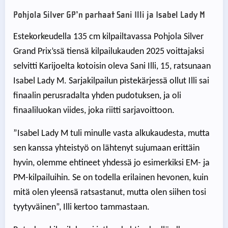
Pohjola Silver GP’n parhaat Sani Illi ja Isabel Lady M
Estekorkeudella 135 cm kilpailtavassa Pohjola Silver
Grand Prix’ssä tiensä kilpailukauden 2025 voittajaksi
selvitti Karijoelta kotoisin oleva Sani Illi, 15, ratsunaan
Isabel Lady M. Sarjakilpailun pistekärjessä ollut Illi sai
finaalin perusradalta yhden pudotuksen, ja oli
finaaliluokan viides, joka riitti sarjavoittoon.
”Isabel Lady M tuli minulle vasta alkukaudesta, mutta
sen kanssa yhteistyö on lähtenyt sujumaan erittäin
hyvin, olemme ehtineet yhdessä jo esimerkiksi EM- ja
PM-kilpailuihin. Se on todella erilainen hevonen, kuin
mitä olen yleensä ratsastanut, mutta olen siihen tosi
tyytyväinen”, Illi kertoo tammastaan.