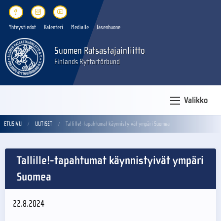
Yhteystiedot
Kalenteri
Medialle
Jäsenhuone
Suomen Ratsastajainliitto
Finlands Ryttarförbund
Valikko
ETUSIVU
UUTISET
Tallille!-tapahtumat käynnistyivät ympäri Suomea
Tallille!-tapahtumat käynnistyivät ympäri
Suomea
22.8.2024