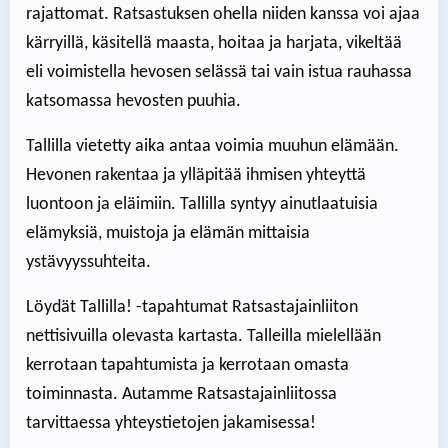
rajattomat. Ratsastuksen ohella niiden kanssa voi ajaa
kärryillä, käsitellä maasta, hoitaa ja harjata, vikeltää
eli voimistella hevosen selässä tai vain istua rauhassa
katsomassa hevosten puuhia.
Tallilla vietetty aika antaa voimia muuhun elämään.
Hevonen rakentaa ja ylläpitää ihmisen yhteyttä
luontoon ja eläimiin. Tallilla syntyy ainutlaatuisia
elämyksiä, muistoja ja elämän mittaisia
ystävyyssuhteita.
Löydät Tallilla! -tapahtumat Ratsastajainliiton
nettisivuilla olevasta kartasta. Talleilla mielellään
kerrotaan tapahtumista ja kerrotaan omasta
toiminnasta. Autamme Ratsastajainliitossa
tarvittaessa yhteystietojen jakamisessa!