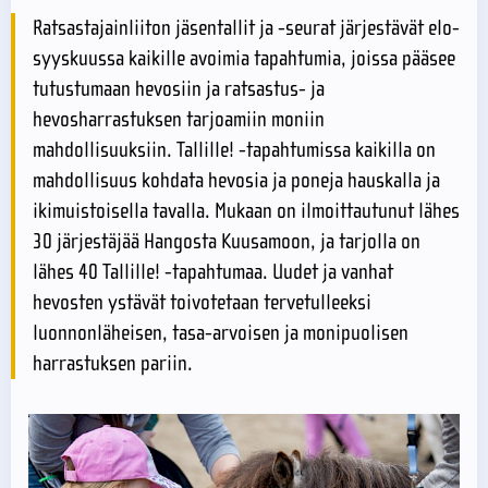
Ratsastajainliiton jäsentallit ja -seurat järjestävät elo-
syyskuussa kaikille avoimia tapahtumia, joissa pääsee
tutustumaan hevosiin ja ratsastus- ja
hevosharrastuksen tarjoamiin moniin
mahdollisuuksiin. Tallille! -tapahtumissa kaikilla on
mahdollisuus kohdata hevosia ja poneja hauskalla ja
ikimuistoisella tavalla. Mukaan on ilmoittautunut lähes
30 järjestäjää Hangosta Kuusamoon, ja tarjolla on
lähes 40 Tallille! -tapahtumaa. Uudet ja vanhat
hevosten ystävät toivotetaan tervetulleeksi
luonnonläheisen, tasa-arvoisen ja monipuolisen
harrastuksen pariin.