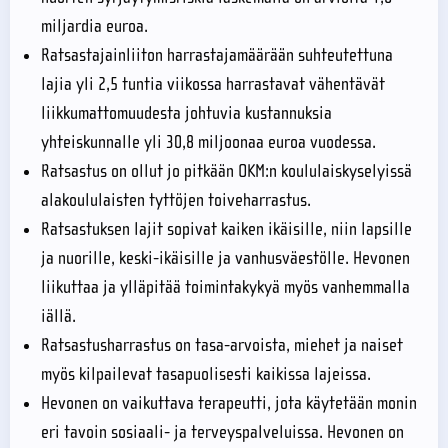
miljardia euroa.
Ratsastajainliiton harrastajamäärään suhteutettuna
lajia yli 2,5 tuntia viikossa harrastavat vähentävät
liikkumattomuudesta johtuvia kustannuksia
yhteiskunnalle yli 30,8 miljoonaa euroa vuodessa.
Ratsastus on ollut jo pitkään OKM:n koululaiskyselyissä
alakoululaisten tyttöjen toiveharrastus.
Ratsastuksen lajit sopivat kaiken ikäisille, niin lapsille
ja nuorille, keski-ikäisille ja vanhusväestölle. Hevonen
liikuttaa ja ylläpitää toimintakykyä myös vanhemmalla
iällä.
Ratsastusharrastus on tasa-arvoista, miehet ja naiset
myös kilpailevat tasapuolisesti kaikissa lajeissa.
Hevonen on vaikuttava terapeutti, jota käytetään monin
eri tavoin sosiaali- ja terveyspalveluissa. Hevonen on