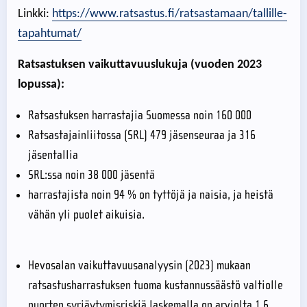
Linkki:
https://www.ratsastus.fi/ratsastamaan/tallille-
tapahtumat/
Ratsastuksen vaikuttavuuslukuja (vuoden 2023
lopussa):
Ratsastuksen harrastajia Suomessa noin 160 000
Ratsastajainliitossa (SRL) 479 jäsenseuraa ja 316
jäsentallia
SRL:ssa noin 38 000 jäsentä
harrastajista noin 94 % on tyttöjä ja naisia, ja heistä
vähän yli puolet aikuisia.
Hevosalan vaikuttavuusanalyysin (2023) mukaan
ratsastusharrastuksen tuoma kustannussäästö valtiolle
nuorten syrjäytymisriskiä laskemalla on arviolta 1,6