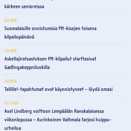
kärkeen senioreissa
6.8.2026
Suomalaisille onnistumisia PM-kisojen toisena
kilpailupäivänä
5.8.2026
Askellajiratsastuksen PM-kilpailut starttasivat
Gæðingakeppniluokilla
3.8.2026
Tallille!-tapahtumat ovat käynnistyneet – löydä omasi
31.7.2026
Axel Lindberg voittoon Lempäälän Ranskalaisessa
viikonlopussa – Aurinkoinen Vaihmala tarjosi huippu-
urheilua