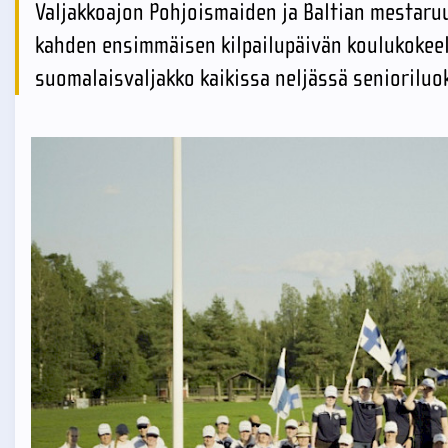
Valjakkoajon Pohjoismaiden ja Baltian mestaruu
kahden ensimmäisen kilpailupäivän koulukokeel
suomalaisvaljakko kaikissa neljässä senioriluo