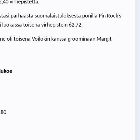
,40 virhepistettä.
tasi parhaasta suomalaistuloksesta ponilla Pin Rock’s
luokassa toisena virhepistein 62,72.
ne oli toisena Voilokin kanssa groominaan Margit
ulukoe
,80