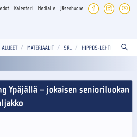
iedot
Kalenteri
Medialle
Jäsenhuone
ALUEET
MATERIAALIT
SRL
HIPPOS-LEHTI
ng Ypäjällä – jokaisen senioriluokan
ljakko