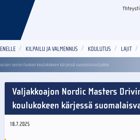
Yhteyst
ENELLE
KILPAILU JA VALMENNUS
KOULUTUS
LAJIT
okaisen senioriluokan koulukokeen kärjessä suomalaisvaljakko
Valjakkoajon Nordic Masters Drivi
koulukokeen kärjessä suomalaisva
18.7.2025