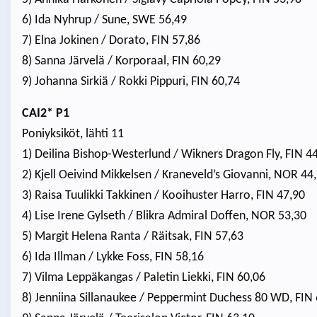
6) Ida Nyhrup / Sune, SWE 56,49
7) Elna Jokinen / Dorato, FIN 57,86
8) Sanna Järvelä / Korporaal, FIN 60,29
9) Johanna Sirkiä / Rokki Pippuri, FIN 60,74
CAI2* P1
Poniyksiköt, lähti 11
1) Deilina Bishop-Westerlund / Wikners Dragon Fly, FIN 4
2) Kjell Oeivind Mikkelsen / Kraneveld’s Giovanni, NOR 44
3) Raisa Tuulikki Takkinen / Kooihuster Harro, FIN 47,90
4) Lise Irene Gylseth / Blikra Admiral Doffen, NOR 53,30
5) Margit Helena Ranta / Räitsak, FIN 57,63
6) Ida Illman / Lykke Foss, FIN 58,16
7) Vilma Leppäkangas / Paletin Liekki, FIN 60,06
8) Jenniina Sillanaukee / Peppermint Duchess 80 WD, FIN