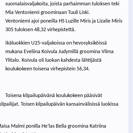
suomalaisvaljakoita, joista parhaimman tuloksen teki
Mia Ventoniemi groominaan Tuuli Liski.
Ventoniemi ajoi poneilla HS Luzille Miris ja Lizalie Miris
305 tuloksen 48,32 virhepistettä.
Ikäluokkien U25-valjakoissa on hevosyksiköissä
mukana Eveliina Koivula Judymillä groomina Vilma
Ylitalo. Koivula oli luokan kahdesta lähtijästä
koulukokeen toisena virhepistein 56,34.
Toisena kilpailupäivänä koulukokeen pääsivät
ilpailijat. Toisen kilpailupäivän kansainvälisissä luokissa
aisa Malmi ponilla He’las Bella groomina Katriina