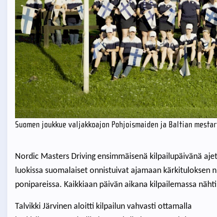
Suomen joukkue valjakkoajon Pohjoismaiden ja Baltian mestaru
Nordic Masters Driving ensimmäisenä kilpailupäivänä ajet
luokissa suomalaiset onnistuivat ajamaan kärkituloksen ni
ponipareissa. Kaikkiaan päivän aikana kilpailemassa näht
Talvikki Järvinen aloitti kilpailun vahvasti ottamalla