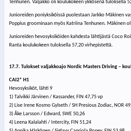
Tenhunen. Valjakko oli koulukokeen ykkösenä tuloksella 52
Junioreiden poniyksiköissä puolestaan Jarkko Mäkinen vas
Poppius groominaan myös Katriina Tenhunen. Mäkinen oli 
Junioreiden hevosyksiköiden kahdesta lähtijästä Coco Roi
Ranta koulukokeen tuloksella 57,20 virhepistettä.
17.7. Tulokset valjakkoajo Nordic Masters Driving – ko
CAI2* H1
Hevosyksiköt, lähti 9
1) Talvikki Järvinen / Kassander, FIN 47,75 vp
2) Lise Irene Kosmo Gylseth / SH Presious Zodiac, NOR 49
3) Åke Larsson / Edward, SWE 50,26
4) Leena Kalalahti / Intercity, FIN 51,24
5) Annika Härkönen / Siglavy Capriola Popey, FIN 53,98