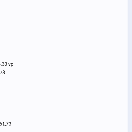
4,33 vp
,78
 61,73