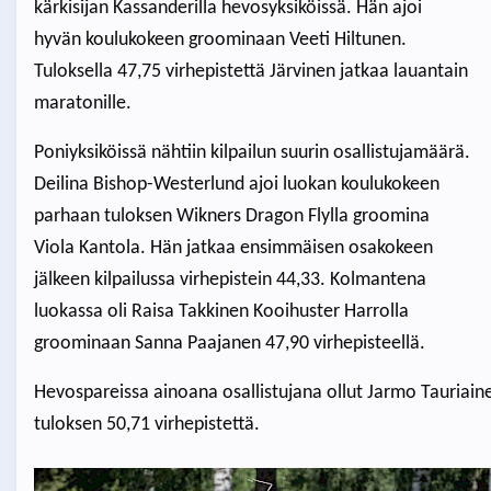
kärkisijan Kassanderilla hevosyksiköissä. Hän ajoi
hyvän koulukokeen groominaan Veeti Hiltunen.
Tuloksella 47,75 virhepistettä Järvinen jatkaa lauantain
maratonille.
Poniyksiköissä nähtiin kilpailun suurin osallistujamäärä.
Deilina Bishop-Westerlund ajoi luokan koulukokeen
parhaan tuloksen Wikners Dragon Flylla groomina
Viola Kantola. Hän jatkaa ensimmäisen osakokeen
jälkeen kilpailussa virhepistein 44,33. Kolmantena
luokassa oli Raisa Takkinen Kooihuster Harrolla
groominaan Sanna Paajanen 47,90 virhepisteellä.
Hevospareissa ainoana osallistujana ollut Jarmo Tauriaine
tuloksen 50,71 virhepistettä.