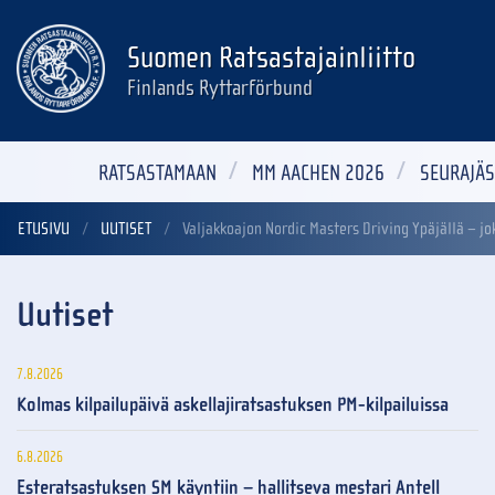
Suomen Ratsastajainliitto
Finlands Ryttarförbund
RATSASTAMAAN
MM AACHEN 2026
SEURAJÄS
ETUSIVU
UUTISET
Valjakkoajon Nordic Masters Driving Ypäjällä – j
Uutiset
7.8.2026
Kolmas kilpailupäivä askellajiratsastuksen PM-kilpailuissa
6.8.2026
Esteratsastuksen SM käyntiin – hallitseva mestari Antell