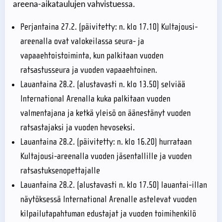
areena-aikataulujen vahvistuessa.
Perjantaina 27.2. (päivitetty: n. klo 17.10) Kultajousi-
areenalla ovat valokeilassa seura- ja
vapaaehtoistoiminta, kun palkitaan vuoden
ratsastusseura ja vuoden vapaaehtoinen.
Lauantaina 28.2. (alustavasti n. klo 13.50) selviää
International Arenalla kuka palkitaan vuoden
valmentajana ja ketkä yleisö on äänestänyt vuoden
ratsastajaksi ja vuoden hevoseksi.
Lauantaina 28.2. (päivitetty: n. klo 16.20) hurrataan
Kultajousi-areenalla vuoden jäsentallille ja vuoden
ratsastuksenopettajalle
Lauantaina 28.2. (alustavasti n. klo 17.50) lauantai-illan
näytöksessä International Arenalle astelevat vuoden
kilpailutapahtuman edustajat ja vuoden toimihenkilö