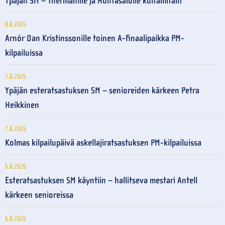
Ypäjän SM – Thermanille ja Huhtasalolle kultamitalit
8.8.2026
Arnór Dan Kristinssonille toinen A-finaalipaikka PM-
kilpailuissa
7.8.2026
Ypäjän esteratsastuksen SM – senioreiden kärkeen Petra
Heikkinen
7.8.2026
Kolmas kilpailupäivä askellajiratsastuksen PM-kilpailuissa
6.8.2026
Esteratsastuksen SM käyntiin – hallitseva mestari Antell
kärkeen senioreissa
6.8.2026