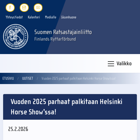
Yhteystiedot
Kalenteri
Medialle
Jäsenhuone
Suomen Ratsastajainliitto
Finlands Ryttarförbund
Valikko
ETUSIVU
UUTISET
Vuoden 2025 parhaat palkitaan Helsinki Horse Show'ssa!
Vuoden 2025 parhaat palkitaan Helsinki
Horse Show'ssa!
25.2.2026