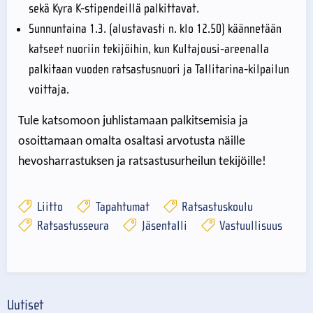
sekä Kyra K-stipendeillä palkittavat.
Sunnuntaina 1.3. (alustavasti n. klo 12.50) käännetään
katseet nuoriin tekijöihin, kun Kultajousi-areenalla
palkitaan vuoden ratsastusnuori ja Tallitarina-kilpailun
voittaja.
Tule katsomoon juhlistamaan palkitsemisia ja
osoittamaan omalta osaltasi arvotusta näille
hevosharrastuksen ja ratsastusurheilun tekijöille!
Liitto
Tapahtumat
Ratsastuskoulu
Ratsastusseura
Jäsentalli
Vastuullisuus
Uutiset