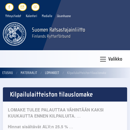
Yhteystiedot
Kalenteri
Medialle
Jäsenhuone
Suomen Ratsastajainliitto
Finlands Ryttarförbund
Valikko
ETUSIVU
MATERIAALIT
LOMAKKEET
Kilpailulaitteiston tilauslomake
Kilpailulaitteiston tilauslomake