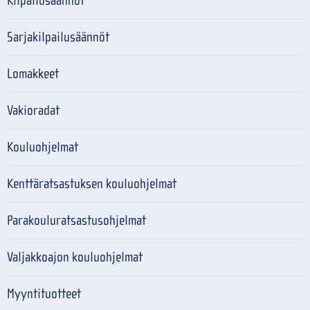
Kilpailusäännöt
Sarjakilpailusäännöt
Lomakkeet
Vakioradat
Kouluohjelmat
Kenttäratsastuksen kouluohjelmat
Parakouluratsastusohjelmat
Valjakkoajon kouluohjelmat
Myyntituotteet