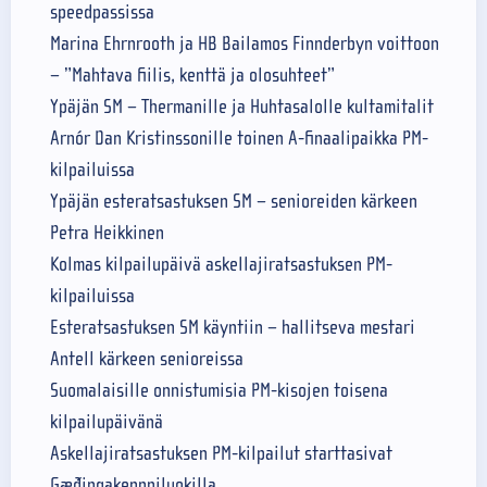
speedpassissa
Marina Ehrnrooth ja HB Bailamos Finnderbyn voittoon
– ”Mahtava fiilis, kenttä ja olosuhteet”
Ypäjän SM – Thermanille ja Huhtasalolle kultamitalit
Arnór Dan Kristinssonille toinen A-finaalipaikka PM-
kilpailuissa
Ypäjän esteratsastuksen SM – senioreiden kärkeen
Petra Heikkinen
Kolmas kilpailupäivä askellajiratsastuksen PM-
kilpailuissa
Esteratsastuksen SM käyntiin – hallitseva mestari
Antell kärkeen senioreissa
Suomalaisille onnistumisia PM-kisojen toisena
kilpailupäivänä
Askellajiratsastuksen PM-kilpailut starttasivat
Gæðingakeppniluokilla