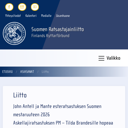
Yhteystiedot
Kalenteri
Medialle
Jäsenhuone
Suomen Ratsastajainliitto
Finlands Ryttarförbund
Valikko
ETUSIVU
ASIASANAT
Liitto
Liitto
John Antell ja Mante esteratsastuksen Suomen
mestaruuteen 2026
Askellajiratsastuksen PM – Tilda Brandesille hopeaa