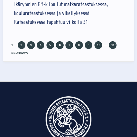
Ikäryhmien EM-kilpailut matkaratsastuksessa,
kouluratsastuksessa ja vikellyksessä
Ratsastuksessa tapahtuu viikolla 31
…
1
2
3
4
5
6
7
8
9
10
119
SEURAAVA