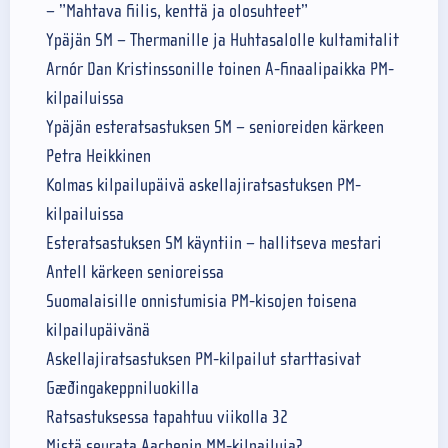
– ”Mahtava fiilis, kenttä ja olosuhteet”
Ypäjän SM – Thermanille ja Huhtasalolle kultamitalit
Arnór Dan Kristinssonille toinen A-finaalipaikka PM-
kilpailuissa
Ypäjän esteratsastuksen SM – senioreiden kärkeen
Petra Heikkinen
Kolmas kilpailupäivä askellajiratsastuksen PM-
kilpailuissa
Esteratsastuksen SM käyntiin – hallitseva mestari
Antell kärkeen senioreissa
Suomalaisille onnistumisia PM-kisojen toisena
kilpailupäivänä
Askellajiratsastuksen PM-kilpailut starttasivat
Gæðingakeppniluokilla
Ratsastuksessa tapahtuu viikolla 32
Mistä seurata Aachenin MM-kilpailuja?