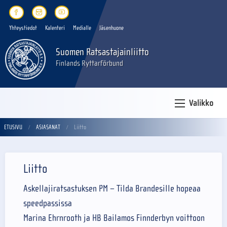
Yhteystiedot
Kalenteri
Medialle
Jäsenhuone
Suomen Ratsastajainliitto
Finlands Ryttarförbund
Valikko
ETUSIVU
ASIASANAT
Liitto
Liitto
Askellajiratsastuksen PM – Tilda Brandesille hopeaa
speedpassissa
Marina Ehrnrooth ja HB Bailamos Finnderbyn voittoon