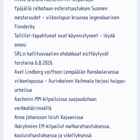
Ypäjällä ratkotaan esteratsastuksen Suomen
mestaruudet – viikonlopun kruunaa legendaarinen
Finnderby
Tallille!-tapahtumat ovat käynnistyneet – löydä
omasi
SRL:n hallitusvaalien ehdokkaat esittäytyvät
torstaina 6.8.2026
Axel Lindberg voittoon Lempäälän Ranskalaisessa
viikonlopussa – Aurinkoinen Vaihmala tarjosi huippu-
urheilua
Aachenin MM-kilpailuissa suojaudutaan
verkkohäirinnältä
Anna Johansson loisti Kajaanissa
Ikäryhmien EM-kilpailut matkaratsastuksessa,
kouluratsastuksessa ja vikellyksessä