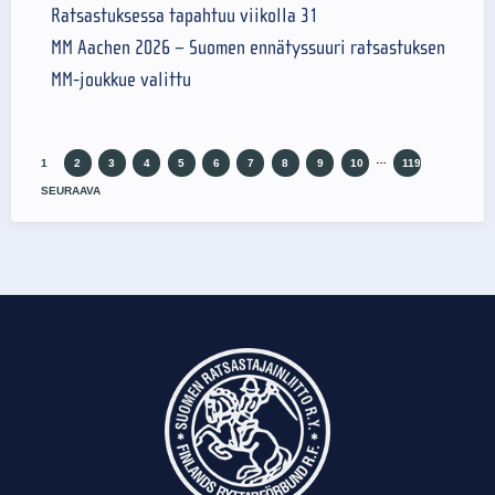
Ratsastuksessa tapahtuu viikolla 31
MM Aachen 2026 – Suomen ennätyssuuri ratsastuksen
MM-joukkue valittu
…
1
2
3
4
5
6
7
8
9
10
119
SEURAAVA