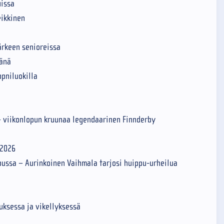
uissa
eikkinen
ärkeen senioreissa
vänä
pniluokilla
 viikonlopun kruunaa legendaarinen Finnderby
.2026
ussa – Aurinkoinen Vaihmala tarjosi huippu-urheilua
uksessa ja vikellyksessä