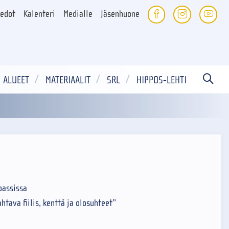
iedot
Kalenteri
Medialle
Jäsenhuone
ALUEET
MATERIAALIT
SRL
HIPPOS-LEHTI
passissa
tava fiilis, kenttä ja olosuhteet”