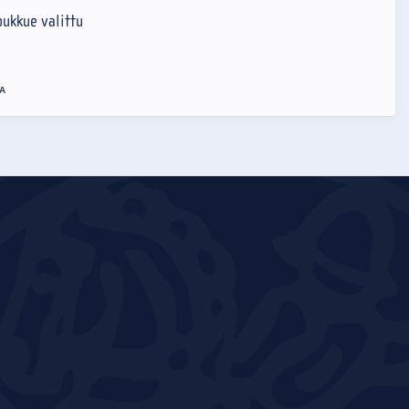
ukkue valittu
A