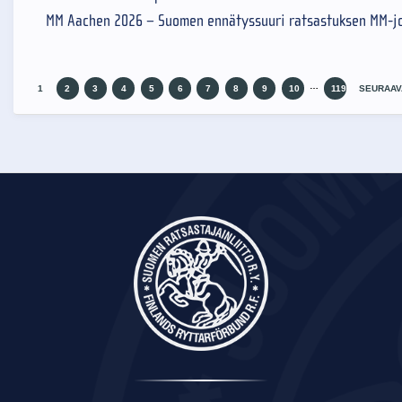
MM Aachen 2026 – Suomen ennätyssuuri ratsastuksen MM-jo
…
1
2
3
4
5
6
7
8
9
10
119
SEURAAV