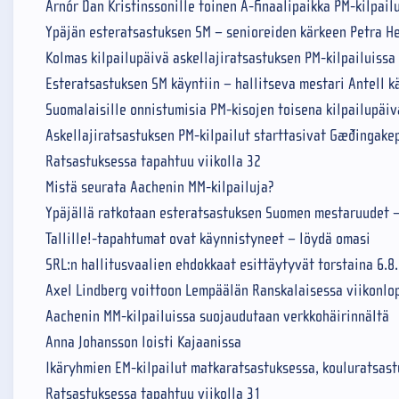
Arnór Dan Kristinssonille toinen A-finaalipaikka PM-kilpail
Ypäjän esteratsastuksen SM – senioreiden kärkeen Petra H
Kolmas kilpailupäivä askellajiratsastuksen PM-kilpailuissa
Esteratsastuksen SM käyntiin – hallitseva mestari Antell k
Suomalaisille onnistumisia PM-kisojen toisena kilpailupäi
Askellajiratsastuksen PM-kilpailut starttasivat Gæðingakep
Ratsastuksessa tapahtuu viikolla 32
Mistä seurata Aachenin MM-kilpailuja?
Ypäjällä ratkotaan esteratsastuksen Suomen mestaruudet –
Tallille!-tapahtumat ovat käynnistyneet – löydä omasi
SRL:n hallitusvaalien ehdokkaat esittäytyvät torstaina 6.8
Axel Lindberg voittoon Lempäälän Ranskalaisessa viikonlop
Aachenin MM-kilpailuissa suojaudutaan verkkohäirinnältä
Anna Johansson loisti Kajaanissa
Ikäryhmien EM-kilpailut matkaratsastuksessa, kouluratsast
Ratsastuksessa tapahtuu viikolla 31