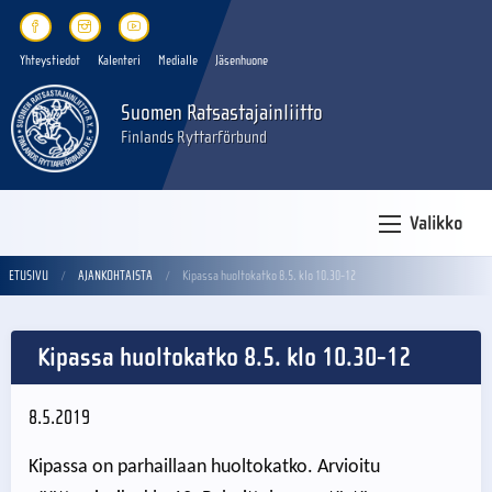
Yhteystiedot
Kalenteri
Medialle
Jäsenhuone
Suomen Ratsastajainliitto
Finlands Ryttarförbund
Valikko
ETUSIVU
AJANKOHTAISTA
Kipassa huoltokatko 8.5. klo 10.30-12
Kipassa huoltokatko 8.5. klo 10.30-12
8.5.2019
Kipassa on parhaillaan huoltokatko. Arvioitu