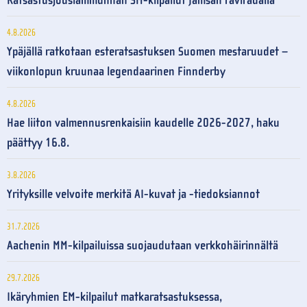
Ratsastusjousiammunnan SM-kilpailut Jämsän raviradalla
4.8.2026
Ypäjällä ratkotaan esteratsastuksen Suomen mestaruudet –
viikonlopun kruunaa legendaarinen Finnderby
4.8.2026
Hae liiton valmennusrenkaisiin kaudelle 2026-2027, haku
päättyy 16.8.
3.8.2026
Yrityksille velvoite merkitä AI-kuvat ja -tiedoksiannot
31.7.2026
Aachenin MM-kilpailuissa suojaudutaan verkkohäirinnältä
29.7.2026
Ikäryhmien EM-kilpailut matkaratsastuksessa,