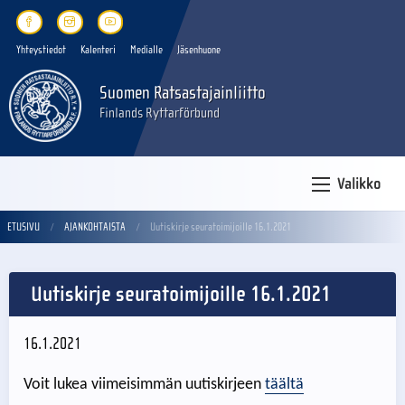
Yhteystiedot
Kalenteri
Medialle
Jäsenhuone
Suomen Ratsastajainliitto
Finlands Ryttarförbund
Valikko
ETUSIVU
AJANKOHTAISTA
Uutiskirje seuratoimijoille 16.1.2021
Uutiskirje seuratoimijoille 16.1.2021
16.1.2021
Voit lukea viimeisimmän uutiskirjeen
täältä