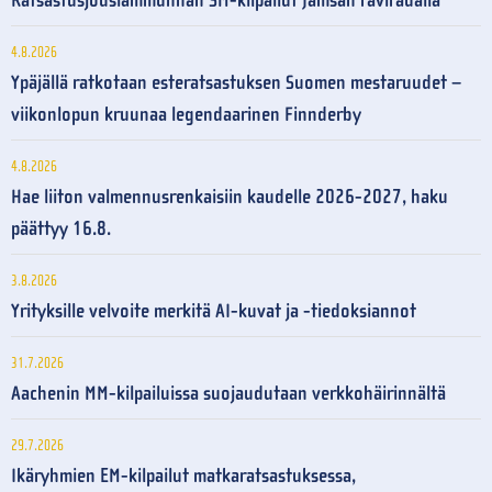
Ratsastusjousiammunnan SM-kilpailut Jämsän raviradalla
4.8.2026
Ypäjällä ratkotaan esteratsastuksen Suomen mestaruudet –
viikonlopun kruunaa legendaarinen Finnderby
4.8.2026
Hae liiton valmennusrenkaisiin kaudelle 2026-2027, haku
päättyy 16.8.
3.8.2026
Yrityksille velvoite merkitä AI-kuvat ja -tiedoksiannot
31.7.2026
Aachenin MM-kilpailuissa suojaudutaan verkkohäirinnältä
29.7.2026
Ikäryhmien EM-kilpailut matkaratsastuksessa,