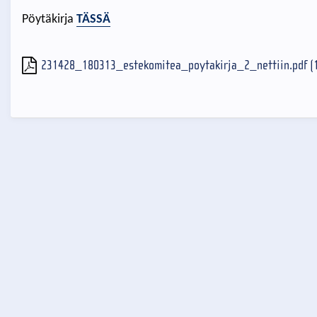
Pöytäkirja
TÄSSÄ
231428_180313_estekomitea_poytakirja_2_nettiin.pdf (1