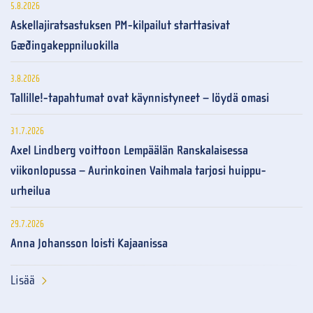
5.8.2026
Askellajiratsastuksen PM-kilpailut starttasivat
Gæðingakeppniluokilla
3.8.2026
Tallille!-tapahtumat ovat käynnistyneet – löydä omasi
31.7.2026
Axel Lindberg voittoon Lempäälän Ranskalaisessa
viikonlopussa – Aurinkoinen Vaihmala tarjosi huippu-
urheilua
29.7.2026
Anna Johansson loisti Kajaanissa
Lisää