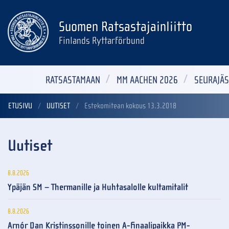
Suomen Ratsastajainliitto
Finlands Ryttarförbund
RATSASTAMAAN
MM AACHEN 2026
SEURAJÄS
ETUSIVU
UUTISET
Estekomitean kokous 13.3.2018
Uutiset
8.8.2026
Ypäjän SM – Thermanille ja Huhtasalolle kultamitalit
8.8.2026
Arnór Dan Kristinssonille toinen A-finaalipaikka PM-