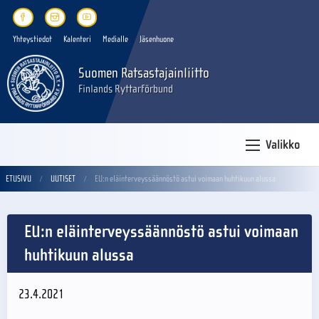
Yhteystiedot
Kalenteri
Medialle
Jäsenhuone
Suomen Ratsastajainliitto
Finlands Ryttarförbund
Valikko
ETUSIVU
UUTISET
EU:n eläinterveyssäännöstö astui voimaan huhtikuun alussa
EU:n eläinterveyssäännöstö astui voimaan
huhtikuun alussa
23.4.2021