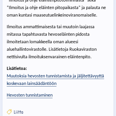
”Ilmoitus ja ohje eläintenpitotoiminnasta” sekä
”Ilmoitus ja ohje eläinten pitopaikasta” ja palauta ne
oman kuntasi maaseutuelinkeinoviranomaiselle.
Ilmoitus ammattimaisesta tai muutoin laajassa
mitassa tapahtuvasta hevoseläinten pidosta
ilmoitetaan lomakkeella oman alueesi
aluehallintovirastolle. Lisätietoja Ruokaviraston
nettisivulta ilmoituksenvarainen eläintenpito.
Lisätietoa:
Muutoksia hevosten tunnistamista ja jäljitettävyyttä
koskevaan lainsäädäntöön
Hevosten tunnistaminen
Liitto