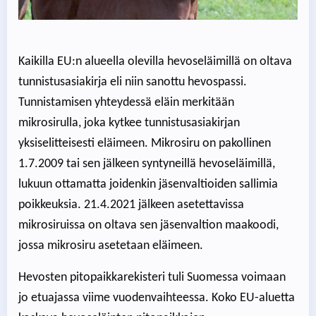
Kaikilla EU:n alueella olevilla hevoseläimillä on oltava
tunnistusasiakirja eli niin sanottu hevospassi.
Tunnistamisen yhteydessä eläin merkitään
mikrosirulla, joka kytkee tunnistusasiakirjan
yksiselitteisesti eläimeen. Mikrosiru on pakollinen
1.7.2009 tai sen jälkeen syntyneillä hevoseläimillä,
lukuun ottamatta joidenkin jäsenvaltioiden sallimia
poikkeuksia. 21.4.2021 jälkeen asetettavissa
mikrosiruissa on oltava sen jäsenvaltion maakoodi,
jossa mikrosiru asetetaan eläimeen.
Hevosten pitopaikkarekisteri tuli Suomessa voimaan
jo etuajassa viime vuodenvaihteessa. Koko EU-aluetta