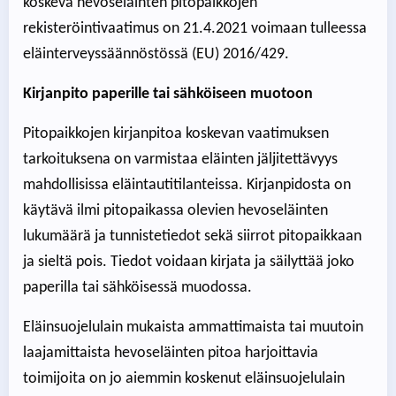
koskeva hevoseläinten pitopaikkojen
rekisteröintivaatimus on 21.4.2021 voimaan tulleessa
eläinterveyssäännöstössä (EU) 2016/429.
Kirjanpito paperille tai sähköiseen muotoon
Pitopaikkojen kirjanpitoa koskevan vaatimuksen
tarkoituksena on varmistaa eläinten jäljitettävyys
mahdollisissa eläintautitilanteissa. Kirjanpidosta on
käytävä ilmi pitopaikassa olevien hevoseläinten
lukumäärä ja tunnistetiedot sekä siirrot pitopaikkaan
ja sieltä pois. Tiedot voidaan kirjata ja säilyttää joko
paperilla tai sähköisessä muodossa.
Eläinsuojelulain mukaista ammattimaista tai muutoin
laajamittaista hevoseläinten pitoa harjoittavia
toimijoita on jo aiemmin koskenut eläinsuojelulain