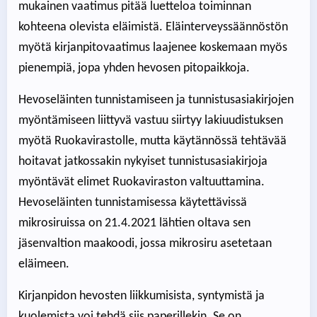
mukainen vaatimus pitää luetteloa toiminnan
kohteena olevista eläimistä. Eläinterveyssäännöstön
myötä kirjanpitovaatimus laajenee koskemaan myös
pienempiä, jopa yhden hevosen pitopaikkoja.
Hevoseläinten tunnistamiseen ja tunnistusasiakirjojen
myöntämiseen liittyvä vastuu siirtyy lakiuudistuksen
myötä Ruokavirastolle, mutta käytännössä tehtävää
hoitavat jatkossakin nykyiset tunnistusasiakirjoja
myöntävät elimet Ruokaviraston valtuuttamina.
Hevoseläinten tunnistamisessa käytettävissä
mikrosiruissa on 21.4.2021 lähtien oltava sen
jäsenvaltion maakoodi, jossa mikrosiru asetetaan
eläimeen.
Kirjanpidon hevosten liikkumisista, syntymistä ja
kuolemista voi tehdä siis paperillekin. Se on