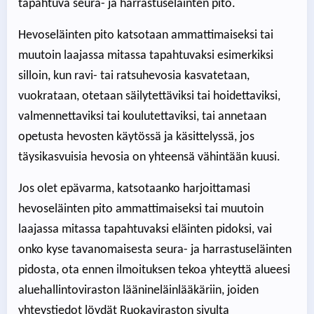
tapahtuva seura- ja harrastuseläinten pito.
Hevoseläinten pito katsotaan ammattimaiseksi tai
muutoin laajassa mitassa tapahtuvaksi esimerkiksi
silloin, kun ravi- tai ratsuhevosia kasvatetaan,
vuokrataan, otetaan säilytettäviksi tai hoidettaviksi,
valmennettaviksi tai koulutettaviksi, tai annetaan
opetusta hevosten käytössä ja käsittelyssä, jos
täysikasvuisia hevosia on yhteensä vähintään kuusi.
Jos olet epävarma, katsotaanko harjoittamasi
hevoseläinten pito ammattimaiseksi tai muutoin
laajassa mitassa tapahtuvaksi eläinten pidoksi, vai
onko kyse tavanomaisesta seura- ja harrastuseläinten
pidosta, ota ennen ilmoituksen tekoa yhteyttä alueesi
aluehallintoviraston läänineläinlääkäriin, joiden
yhteystiedot löydät Ruokaviraston sivulta