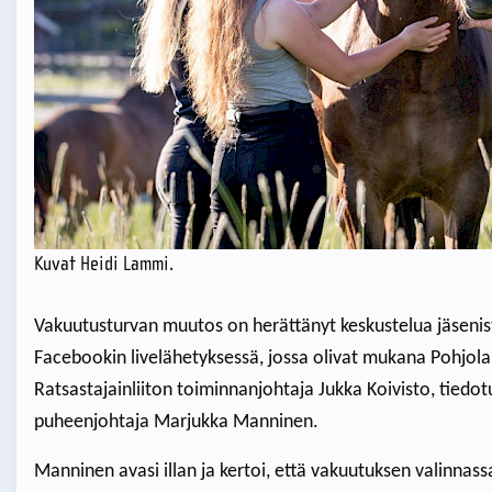
Kuvat Heidi Lammi.
Vakuutusturvan muutos on herättänyt keskustelua jäsenistö
Facebookin livelähetyksessä, jossa olivat mukana Pohjolan
Ratsastajainliiton toiminnanjohtaja Jukka Koivisto, tiedot
puheenjohtaja Marjukka Manninen.
Manninen avasi illan ja kertoi, että vakuutuksen valinnas