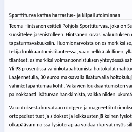
Sporttiturva kattaa harrastus- ja kilpailutoiminnan
Teemu Hintsanen esitteli Pohjola Sporttiturvaa, joka on Suo
suosittelee jäsenistölleen. Hintsanen kuvasi vakuutuksen er
tapaturmavakuuksiin. Huomionarvoista on esimerkiksi se,
tekijä loukkaantumistilanteessa, vaan pelkkä äkillinen, yll
tilanteet, esimerkiksi voimanponnistuksen yhteydessä sat
Yli 93 prosentissa vahinkotapahtumista hoitokulut mahtuv
Laajennetulla, 30 euroa maksavalla lisäturvalla hoitokul
vahinkotapahtumaa kohti. Vakavien loukkaantumisten varall
painokkaasti lisäturvan hankkimista, vaikka niiden lukum
Vakuutuksesta korvataan röntgen- ja magneettitutkimuks
ortopediset tuet ja sidokset ja leikkausten jälkeinen fysio
olkapäävammoissa fysioterapiaa voidaan korvat myös sill