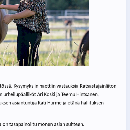
ssä. Kysymyksiin haettiin vastauksia Ratsastajainliiton
 urheilupäälliköt Ari Koski ja Teemu Hintsanen,
uksen asiantuntija Kati Hurme ja etänä hallituksen
sa on tasapainoiltu monen asian suhteen.