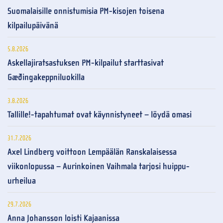
Suomalaisille onnistumisia PM-kisojen toisena
kilpailupäivänä
5.8.2026
Askellajiratsastuksen PM-kilpailut starttasivat
Gæðingakeppniluokilla
3.8.2026
Tallille!-tapahtumat ovat käynnistyneet – löydä omasi
31.7.2026
Axel Lindberg voittoon Lempäälän Ranskalaisessa
viikonlopussa – Aurinkoinen Vaihmala tarjosi huippu-
urheilua
29.7.2026
Anna Johansson loisti Kajaanissa