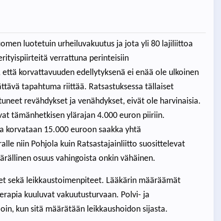
men luotetuin urheiluvakuutus ja jota yli 80 lajiliittoa
ityispiirteitä verrattuna perinteisiin
 että korvattavuuden edellytyksenä ei enää ole ulkoinen
ättävä tapahtuma riittää. Ratsastuksessa tällaiset
tuneet revähdykset ja venähdykset, eivät ole harvinaisia.
at tämänhetkisen ylärajan 4.000 euron piiriin.
uja korvataan 15.000 euroon saakka yhtä
e niin Pohjola kuin Ratsastajainliitto suosittelevat
äärällinen osuus vahingoista onkin vähäinen.
et sekä leikkaustoimenpiteet. Lääkärin määräämät
terapia kuuluvat vakuutusturvaan. Polvi- ja
oin, kun sitä määrätään leikkaushoidon sijasta.