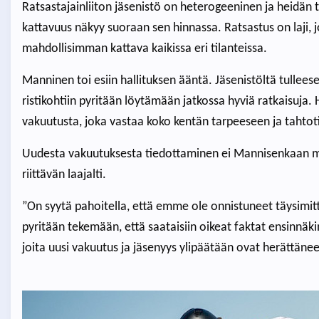
Ratsastajainliiton jäsenistö on heterogeeninen ja heidän 
kattavuus näkyy suoraan sen hinnassa. Ratsastus on laji, jo
mahdollisimman kattava kaikissa eri tilanteissa.
Manninen toi esiin hallituksen ääntä. Jäsenistöltä tullee
ristikohtiin pyritään löytämään jatkossa hyviä ratkaisuja.
vakuutusta, joka vastaa koko kentän tarpeeseen ja tahtot
Uudesta vakuutuksesta tiedottaminen ei Mannisenkaan mi
riittävän laajalti.
”On syytä pahoitella, että emme ole onnistuneet täysimitta
pyritään tekemään, että saataisiin oikeat faktat ensinnäki
joita uusi vakuutus ja jäsenyys ylipäätään ovat herättänee