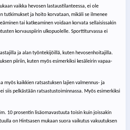
kaan vaikka hevosen lastaustilanteessa, ei ole
 tutkimukset ja hoito korvataan, mikäli se ilmenee
eäminen tai katkeaminen voidaan korvata sellaisissakin
usten korvauspiirin ulkopuolelle. Sporttiturvassa ei
tajilla ja alan työntekijöillä, kuten hevosenhoitajilla.
vauksen piiriin, kuten myös esimerkiksi kesäleirin vapaa-
aa myös kaikkien ratsastuksen lajien valmennus- ja
, ei siis pelkästään ratsastustoiminnassa. Myös esimerkiksi
im. 10 prosentin lisäomavastuuta toisin kuin joissakin
vastuulla on Hintsasen mukaan suora vaikutus vakuutuksen