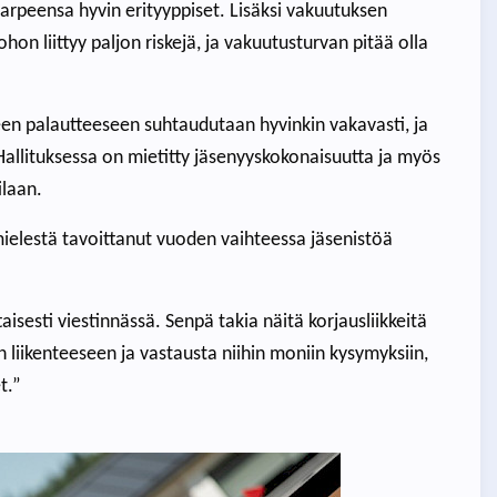
tarpeensa hyvin erityyppiset. Lisäksi vakuutuksen
hon liittyy paljon riskejä, ja vakuutusturvan pitää olla
seen palautteeseen suhtaudutaan hyvinkin vakavasti, ja
 Hallituksessa on mietitty jäsenyyskokonaisuutta ja myös
ilaan.
elestä tavoittanut vuoden vaihteessa jäsenistöä
isesti viestinnässä. Senpä takia näitä korjausliikkeitä
n liikenteeseen ja vastausta niihin moniin kysymyksiin,
t.”