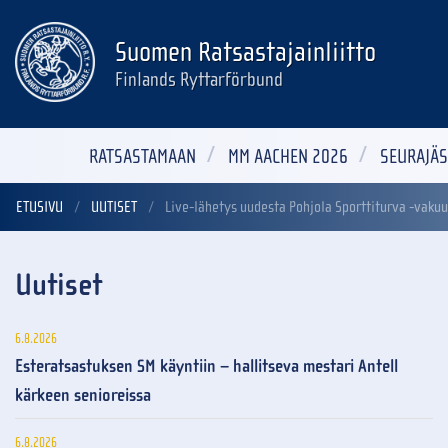
Suomen Ratsastajainliitto
Finlands Ryttarförbund
RATSASTAMAAN
MM AACHEN 2026
SEURAJÄS
ETUSIVU
UUTISET
Live-lähetys uudesta Pohjola Sporttiturva -vakuu
Uutiset
6.8.2026
Esteratsastuksen SM käyntiin – hallitseva mestari Antell
kärkeen senioreissa
6.8.2026