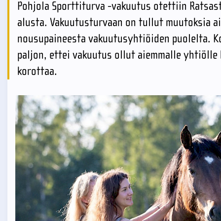
Pohjola Sporttiturva -vakuutus otettiin Ratsa
alusta. Vakuutusturvaan on tullut muutoksia a
nousupaineesta vakuutusyhtiöiden puolelta. K
paljon, ettei vakuutus ollut aiemmalle yhtiöll
korottaa.