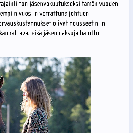
stajainliiton jäsenvakuutukseksi tämän vuoden
iempiin vuosiin verrattuna johtuen
orvauskustannukset olivat nousseet niin
e kannattava, eikä jäsenmaksuja haluttu