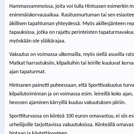
Hammasvammoissa, joita voi tulla Hintsasen esimerkin mu
enimmäiskorvausaikaa. Rasitusmurtuman tai sen esiasteen
äkillisen tapahtuman yhteydessä. Myös akillesjänteen rep
tapauksissa, jotka on rajattu perinteisten tapaturmavakuut
myöskään ole yläikärajaa.
Vakuutus on voimassa ulkomailla, myös siellä asuvilla ratsas
Matkat harrastuksiin, kilpailuihin tai leirille kuuluvat kor
ajan tapaturmat.
Hintsanen painotti puheessaan, että Sporttivakuutus turv
kilpailutoiminnan ja on voimassa esim. leireillä koko ajan
hevosen ajaminen kärryillä kuuluu vakuutuksen piiriin.
Sporttiturvassa on kiinteä 100 euron omavastuu, ei siis es
urheilijoille tarjottavissa vakuutuksissa. Kiinteällä oma
hintaan ja käytettävyyteen.