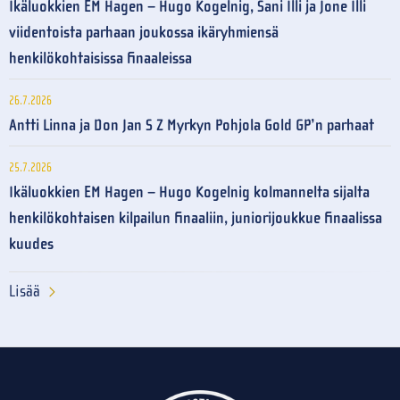
Ikäluokkien EM Hagen – Hugo Kogelnig, Sani Illi ja Jone Illi
viidentoista parhaan joukossa ikäryhmiensä
henkilökohtaisissa finaaleissa
26.7.2026
Antti Linna ja Don Jan S Z Myrkyn Pohjola Gold GP’n parhaat
25.7.2026
Ikäluokkien EM Hagen – Hugo Kogelnig kolmannelta sijalta
henkilökohtaisen kilpailun finaaliin, juniorijoukkue finaalissa
kuudes
Lisää