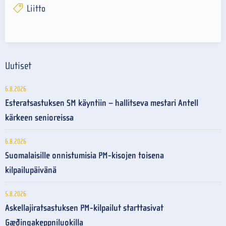
Liitto
Uutiset
6.8.2026
Esteratsastuksen SM käyntiin – hallitseva mestari Antell
kärkeen senioreissa
6.8.2026
Suomalaisille onnistumisia PM-kisojen toisena
kilpailupäivänä
5.8.2026
Askellajiratsastuksen PM-kilpailut starttasivat
Gæðingakeppniluokilla