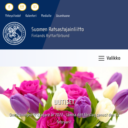
Yhteystiedot
Kalenteri
Medialle
Jäsenhuone
Suomen Ratsastajainliitto
Finlands Ryttarförbund
Valikko
UUTISET
Omröstningen Pristagare år 2022 - lämna ditt förslag senast den 12
februari!