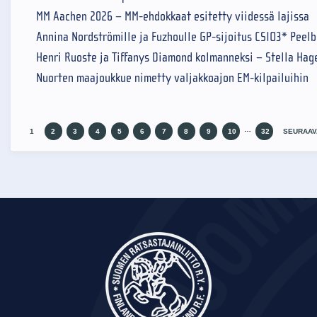
MM Aachen 2026 – MM-ehdokkaat esitetty viidessä lajissa
Annina Nordströmille ja Fuzhoulle GP-sijoitus CSIO3* Peel
Henri Ruoste ja Tiffanys Diamond kolmanneksi – Stella Hag
Nuorten maajoukkue nimetty valjakkoajon EM-kilpailuihin
…
1
2
3
4
5
6
7
8
9
10
32
SEURAAV