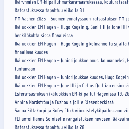
Ikäryhmien EM-kilpailut matkaratsastuksessa, kouluratsast
Ratsastuksessa tapahtuu viikolla 31
MM Aachen 2026 – Suomen ennätyssuuri ratsastuksen MM-jo
Ikäluokkien EM Hagen – Hugo Kogelnig, Sani Illi ja Jone Ill
henkilökohtaisissa finaaleissa
Ikäluokkien EM Hagen – Hugo Kogelnig kolmannelta sijalta h
finaalissa kuudes
Ikäluokkien EM Hagen – Juniorijoukkue nousi kolmanneksi, H
tuntumaan
Ikäluokkien EM Hagen – Juniorijoukkue kuudes, Hugo Kogeln
Ikäluokkien EM Hagen – Jone Illi ja Celtas Quillian ensimm
Esteratsastuksen ikäluokkien EM-kilpailut Hagenissa 19.-26
Annina Nordström ja Fuzhou sijoille Riesenbeckissä
Sanna Siltakorpi ja Bofey Click viimeistelykilpailussaan vi
FEI antoi Hanne Soiniselle rangaistuksen hevosen lääkeai
Ratsastuksessa tapahtuu viikolla 28