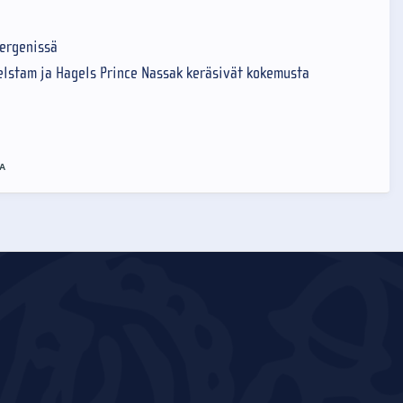
bergenissä
elstam ja Hagels Prince Nassak keräsivät kokemusta
A