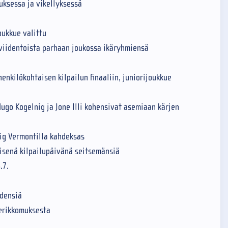
uksessa ja vikellyksessä
ukkue valittu
i viidentoista parhaan joukossa ikäryhmiensä
enkilökohtaisen kilpailun finaaliin, juniorijoukkue
ugo Kogelnig ja Jone Illi kohensivat asemiaan kärjen
ig Vermontilla kahdeksas
äisenä kilpailupäivänä seitsemänsiä
.7.
idensiä
nerikkomuksesta