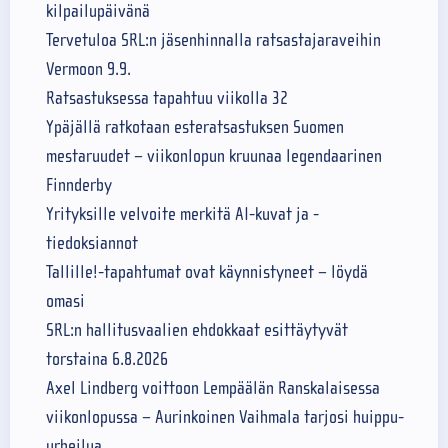
kilpailupäivänä
Tervetuloa SRL:n jäsenhinnalla ratsastajaraveihin
Vermoon 9.9.
Ratsastuksessa tapahtuu viikolla 32
Ypäjällä ratkotaan esteratsastuksen Suomen
mestaruudet – viikonlopun kruunaa legendaarinen
Finnderby
Yrityksille velvoite merkitä AI-kuvat ja -
tiedoksiannot
Tallille!-tapahtumat ovat käynnistyneet – löydä
omasi
SRL:n hallitusvaalien ehdokkaat esittäytyvät
torstaina 6.8.2026
Axel Lindberg voittoon Lempäälän Ranskalaisessa
viikonlopussa – Aurinkoinen Vaihmala tarjosi huippu-
urheilua