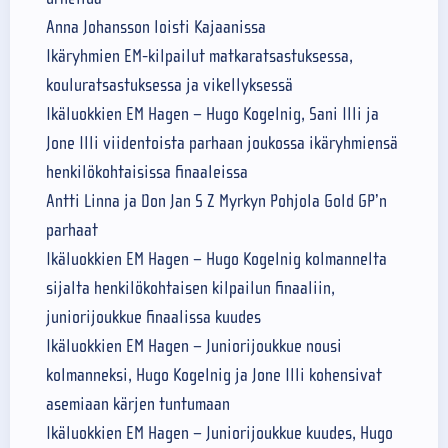
Anna Johansson loisti Kajaanissa
Ikäryhmien EM-kilpailut matkaratsastuksessa,
kouluratsastuksessa ja vikellyksessä
Ikäluokkien EM Hagen – Hugo Kogelnig, Sani Illi ja
Jone Illi viidentoista parhaan joukossa ikäryhmiensä
henkilökohtaisissa finaaleissa
Antti Linna ja Don Jan S Z Myrkyn Pohjola Gold GP’n
parhaat
Ikäluokkien EM Hagen – Hugo Kogelnig kolmannelta
sijalta henkilökohtaisen kilpailun finaaliin,
juniorijoukkue finaalissa kuudes
Ikäluokkien EM Hagen – Juniorijoukkue nousi
kolmanneksi, Hugo Kogelnig ja Jone Illi kohensivat
asemiaan kärjen tuntumaan
Ikäluokkien EM Hagen – Juniorijoukkue kuudes, Hugo