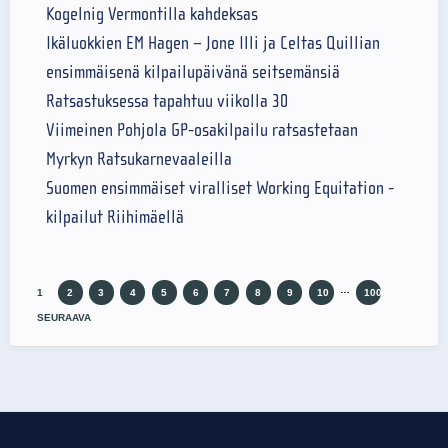
Kogelnig Vermontilla kahdeksas
Ikäluokkien EM Hagen – Jone Illi ja Celtas Quillian
ensimmäisenä kilpailupäivänä seitsemänsiä
Ratsastuksessa tapahtuu viikolla 30
Viimeinen Pohjola GP-osakilpailu ratsastetaan
Myrkyn Ratsukarnevaaleilla
Suomen ensimmäiset viralliset Working Equitation -
kilpailut Riihimäellä
…
1
2
3
4
5
6
7
8
9
10
100
SEURAAVA