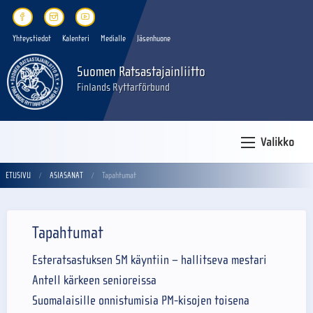
Yhteystiedot
Kalenteri
Medialle
Jäsenhuone
Suomen Ratsastajainliitto
Finlands Ryttarförbund
Valikko
ETUSIVU
ASIASANAT
Tapahtumat
Tapahtumat
Esteratsastuksen SM käyntiin – hallitseva mestari
Antell kärkeen senioreissa
Suomalaisille onnistumisia PM-kisojen toisena