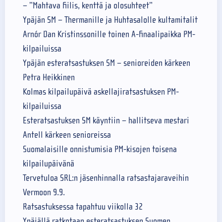
– ”Mahtava fiilis, kenttä ja olosuhteet”
Ypäjän SM – Thermanille ja Huhtasalolle kultamitalit
Arnór Dan Kristinssonille toinen A-finaalipaikka PM-
kilpailuissa
Ypäjän esteratsastuksen SM – senioreiden kärkeen
Petra Heikkinen
Kolmas kilpailupäivä askellajiratsastuksen PM-
kilpailuissa
Esteratsastuksen SM käyntiin – hallitseva mestari
Antell kärkeen senioreissa
Suomalaisille onnistumisia PM-kisojen toisena
kilpailupäivänä
Tervetuloa SRL:n jäsenhinnalla ratsastajaraveihin
Vermoon 9.9.
Ratsastuksessa tapahtuu viikolla 32
Ypäjällä ratkotaan esteratsastuksen Suomen