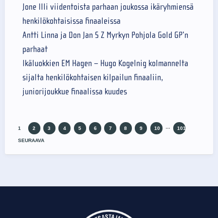
Jone Illi viidentoista parhaan joukossa ikäryhmiensä
henkilökohtaisissa finaaleissa
Antti Linna ja Don Jan S Z Myrkyn Pohjola Gold GP’n
parhaat
Ikäluokkien EM Hagen – Hugo Kogelnig kolmannelta
sijalta henkilökohtaisen kilpailun finaaliin,
juniorijoukkue finaalissa kuudes
…
1
2
3
4
5
6
7
8
9
10
101
SEURAAVA