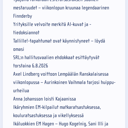
mestaruudet – viikonlopun kruunaa legendaarinen
Finnderby
Yrityksille velvoite merkitä AI-kuvat ja -
tiedoksiannot
Tallille!-tapahtumat ovat käynnistyneet – löydä
omasi
SRL:n hallitusvaalien ehdokkaat esittäytyvät
torstaina 6.8.2026
Axel Lindberg voittoon Lempäälän Ranskalaisessa
viikonlopussa – Aurinkoinen Vaihmala tarjosi huippu-
urheilua
Anna Johansson loisti Kajaanissa
Ikäryhmien EM-kilpailut matkaratsastuksessa,
kouluratsastuksessa ja vikellyksessä
Ikäluokkien EM Hagen – Hugo Kogelnig, Sani Illi ja