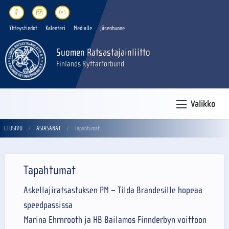
Yhteystiedot
Kalenteri
Medialle
Jäsenhuone
Suomen Ratsastajainliitto
Finlands Ryttarförbund
Valikko
ETUSIVU
ASIASANAT
Tapahtumat
Tapahtumat
Askellajiratsastuksen PM – Tilda Brandesille hopeaa
speedpassissa
Marina Ehrnrooth ja HB Bailamos Finnderbyn voittoon