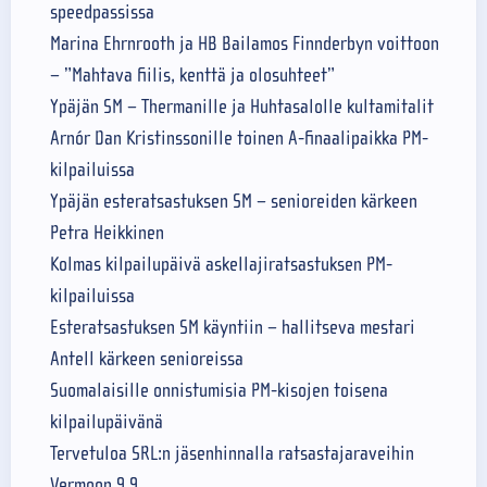
speedpassissa
Marina Ehrnrooth ja HB Bailamos Finnderbyn voittoon
– ”Mahtava fiilis, kenttä ja olosuhteet”
Ypäjän SM – Thermanille ja Huhtasalolle kultamitalit
Arnór Dan Kristinssonille toinen A-finaalipaikka PM-
kilpailuissa
Ypäjän esteratsastuksen SM – senioreiden kärkeen
Petra Heikkinen
Kolmas kilpailupäivä askellajiratsastuksen PM-
kilpailuissa
Esteratsastuksen SM käyntiin – hallitseva mestari
Antell kärkeen senioreissa
Suomalaisille onnistumisia PM-kisojen toisena
kilpailupäivänä
Tervetuloa SRL:n jäsenhinnalla ratsastajaraveihin
Vermoon 9.9.