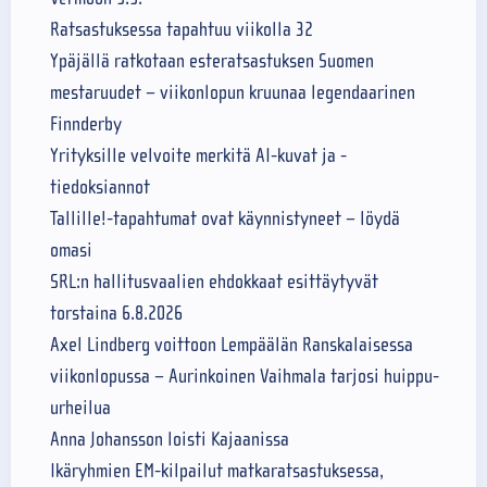
Ratsastuksessa tapahtuu viikolla 32
Ypäjällä ratkotaan esteratsastuksen Suomen
mestaruudet – viikonlopun kruunaa legendaarinen
Finnderby
Yrityksille velvoite merkitä AI-kuvat ja -
tiedoksiannot
Tallille!-tapahtumat ovat käynnistyneet – löydä
omasi
SRL:n hallitusvaalien ehdokkaat esittäytyvät
torstaina 6.8.2026
Axel Lindberg voittoon Lempäälän Ranskalaisessa
viikonlopussa – Aurinkoinen Vaihmala tarjosi huippu-
urheilua
Anna Johansson loisti Kajaanissa
Ikäryhmien EM-kilpailut matkaratsastuksessa,