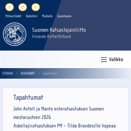
Yhteystiedot
Kalenteri
Medialle
Jäsenhuone
Suomen Ratsastajainliitto
Finlands Ryttarförbund
Valikko
ETUSIVU
ASIASANAT
Tapahtumat
Tapahtumat
John Antell ja Mante esteratsastuksen Suomen
mestaruuteen 2026
Askellajiratsastuksen PM – Tilda Brandesille hopeaa