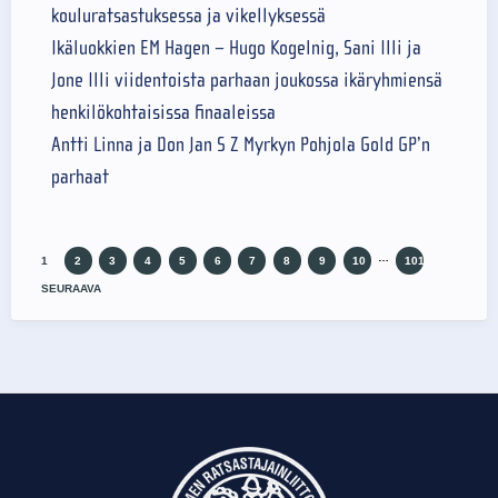
kouluratsastuksessa ja vikellyksessä
Ikäluokkien EM Hagen – Hugo Kogelnig, Sani Illi ja
Jone Illi viidentoista parhaan joukossa ikäryhmiensä
henkilökohtaisissa finaaleissa
Antti Linna ja Don Jan S Z Myrkyn Pohjola Gold GP’n
parhaat
…
1
2
3
4
5
6
7
8
9
10
101
SEURAAVA