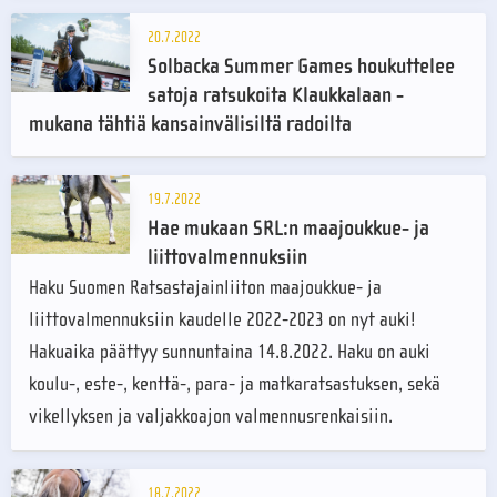
20.7.2022
Solbacka Summer Games houkuttelee
satoja ratsukoita Klaukkalaan -
mukana tähtiä kansainvälisiltä radoilta
19.7.2022
Hae mukaan SRL:n maajoukkue- ja
liittovalmennuksiin
Haku Suomen Ratsastajainliiton maajoukkue- ja
liittovalmennuksiin kaudelle 2022-2023 on nyt auki!
Hakuaika päättyy sunnuntaina 14.8.2022. Haku on auki
koulu-, este-, kenttä-, para- ja matkaratsastuksen, sekä
vikellyksen ja valjakkoajon valmennusrenkaisiin.
18.7.2022