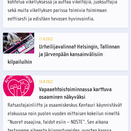
kohtelua vikellyksessä ja auttaa vikeltäjiä, juoksuttajia
sekä muita vikellyksen parissa toimivia toimimaan
eettisesti ja edistäen hevosen hyvinvointia.
17.8.2022
Urheilijavalinnat Helsingin, Tallinnan
ja Järvenpään kansainvälisiin
kilpailuihin
16.8.2022
Vapaaehtoistoiminnassa karttuva
osaaminen näkyväksi
Ratsastajainliitto ja osaamiskeskus Kentauri käynnistävät
elokuussa noin puolen vuoden mittaisen kokeilun nimeltä
”Nuoret osaajina, taidot esiin – NOSTE”. Sen aikana
testaamme aiheesta kiinnostuneiden, nuorten kanssa