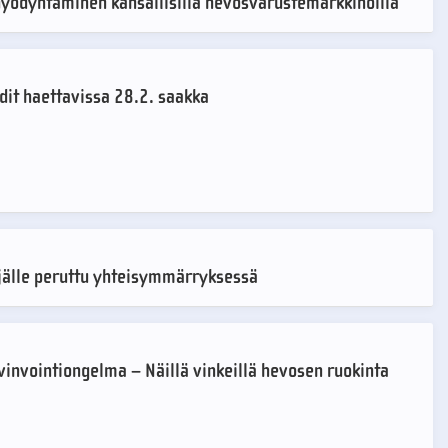
hyödyntäminen kansallisilla hevosvarustemarkkinoilla
dit haettavissa 28.2. saakka
jälle peruttu yhteisymmärryksessä
vinvointiongelma – Näillä vinkeillä hevosen ruokinta