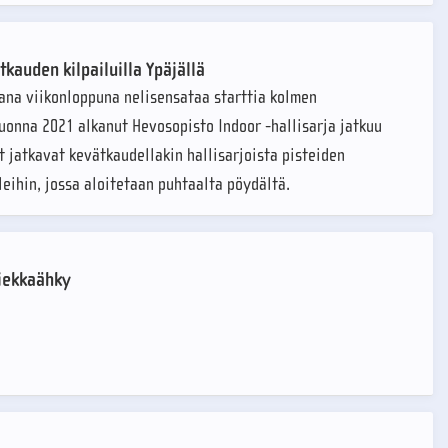
kauden kilpailuilla Ypäjällä
ana viikonloppuna nelisensataa starttia kolmen
uonna 2021 alkanut Hevosopisto Indoor -hallisarja jatkuu
 jatkavat kevätkaudellakin hallisarjoista pisteiden
eihin, jossa aloitetaan puhtaalta pöydältä.
hiekkaähky