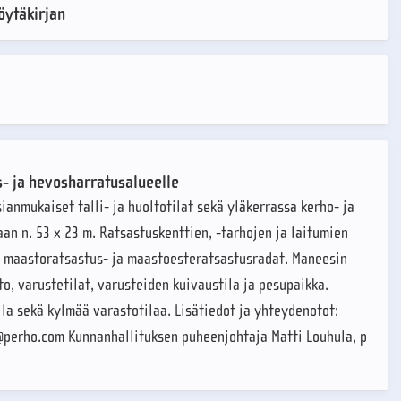
öytäkirjan
s- ja hevosharratusalueelle
anmukaiset talli- ja huoltotilat sekä yläkerrassa kerho- ja
an n. 53 x 23 m. Ratsastuskenttien, -tarhojen ja laitumien
ä maastoratsastus- ja maastoesteratsastusradat. Maneesin
o, varustetilat, varusteiden kuivaustila ja pesupaikka.
ila sekä kylmää varastotilaa. Lisätiedot ja yhteydenotot:
a@perho.com Kunnanhallituksen puheenjohtaja Matti Louhula, p