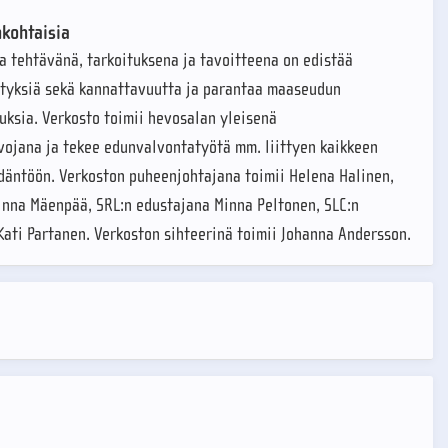
kohtaisia
a tehtävänä, tarkoituksena ja tavoitteena on edistää
tyksiä sekä kannattavuutta ja parantaa maaseudun
uksia. Verkosto toimii hevosalan yleisenä
vojana ja tekee edunvalvontatyötä mm. liittyen kaikkeen
ädäntöön. Verkoston puheenjohtajana toimii Helena Halinen,
nna Mäenpää, SRL:n edustajana Minna Peltonen, SLC:n
ati Partanen. Verkoston sihteerinä toimii Johanna Andersson.