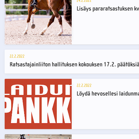
24.2.2022
Lisäys pararatsastuksen k
22.2.2022
Ratsastajainliiton hallituksen kokouksen 17.2. päätöksi
22.2.2022
Löydä hevosellesi laidunma