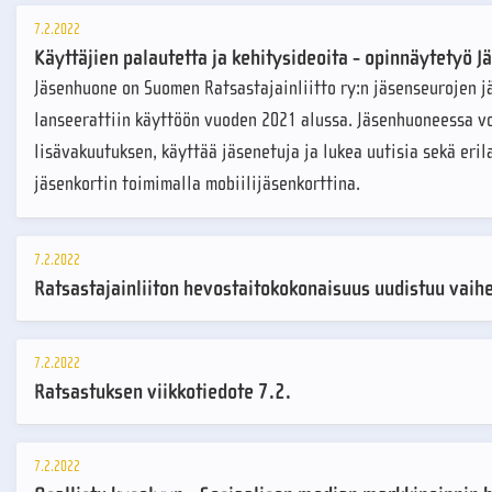
7.2.2022
Käyttäjien palautetta ja kehitysideoita - opinnäytetyö 
Jäsenhuone on Suomen Ratsastajainliitto ry:n jäsenseurojen jä
lanseerattiin käyttöön vuoden 2021 alussa. Jäsenhuoneessa vo
lisävakuutuksen, käyttää jäsenetuja ja lukea uutisia sekä er
jäsenkortin toimimalla mobiilijäsenkorttina.
7.2.2022
Ratsastajainliiton hevostaitokokonaisuus uudistuu vaihe
7.2.2022
Ratsastuksen viikkotiedote 7.2.
7.2.2022