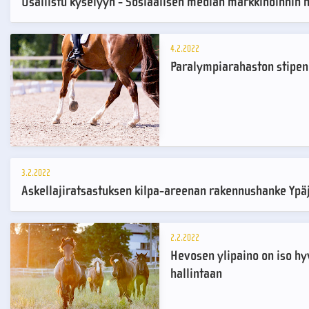
Osallistu kyselyyn - Sosiaalisen median markkinoinnin 
4.2.2022
Paralympiarahaston stipen
3.2.2022
Askellajiratsastuksen kilpa-areenan rakennushanke Ypä
2.2.2022
Hevosen ylipaino on iso hy
hallintaan