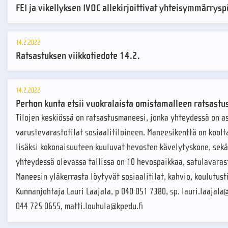
FEI ja vikellyksen IVOC allekirjoittivat yhteisymmärrysp
14.2.2022
Ratsastuksen viikkotiedote 14.2.
14.2.2022
Perhon kunta etsii vuokralaista omistamalleen ratsastu
Tilojen keskiössä on ratsastusmaneesi, jonka yhteydessä on asi
varustevarastotilat sosiaalitiloineen. Maneesikenttä on koolta
lisäksi kokonaisuuteen kuuluvat hevosten kävelytyskone, sek
yhteydessä olevassa tallissa on 10 hevospaikkaa, satulavarast
Maneesin yläkerrasta löytyvät sosiaalitilat, kahvio, koulutust
Kunnanjohtaja Lauri Laajala, p 040 051 7380, sp. lauri.laajal
044 725 0655, matti.louhula@kpedu.fi