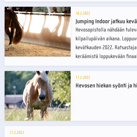
18.2.2022
Jumping Indoor jatkuu kevät
Hevosopistolla nähdään tulev
kilpailupäivän aikana. Loppuv
kevätkauden 2022. Ratsastajat
keräämistä loppukevään finaal
17.2.2022
Hevosen hiekan syönti ja 
17.2.2022