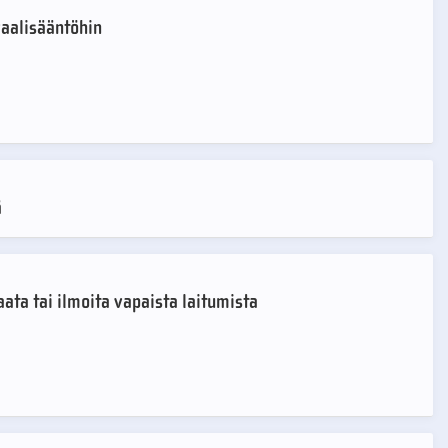
vaalisääntöhin
ä
ata tai ilmoita vapaista laitumista