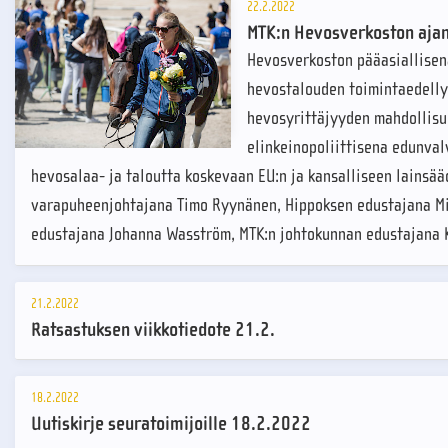
22.2.2022
MTK:n Hevosverkoston ajan
Hevosverkoston pääasiallisen
hevostalouden toimintaedelly
hevosyrittäjyyden mahdollisu
elinkeinopoliittisena edunval
hevosalaa- ja taloutta koskevaan EU:n ja kansalliseen lainsä
varapuheenjohtajana Timo Ryynänen, Hippoksen edustajana Mi
edustajana Johanna Wasström, MTK:n johtokunnan edustajana K
21.2.2022
Ratsastuksen viikkotiedote 21.2.
18.2.2022
Uutiskirje seuratoimijoille 18.2.2022