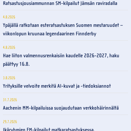
Ratsastusjousiammunnan SM-kilpailut Jämsän raviradalla
4.8.2026
Ypäjällä ratkotaan esteratsastuksen Suomen mestaruudet –
viikonlopun kruunaa legendaarinen Finnderby
4.8.2026
Hae liiton valmennusrenkaisiin kaudelle 2026-2027, haku
päättyy 16.8.
3.8.2026
Yrityksille velvoite merkitä AI-kuvat ja -tiedoksiannot
31.7.2026
Aachenin MM-kilpailuissa suojaudutaan verkkohäirinnältä
29.7.2026
Ikäryhmien EM-kilpailut matkaratsastuksessa,