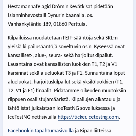
Hestamannafelagid Drómin Kevätkisat pidetään
Islanninhevostalli Dynurin baanalla, os.
Vanhankyläntie 189, 01860 Perttula.
Kilpailuissa noudatetaan FEIF-sääntöjä sekä SRL:n
yleisiä kilpailusääntöjä soveltuvin osin. Kyseessä ovat
kansalliset-, alue-, seura- sekä harjoituskilpailut.
Lauantaina ovat kansallisten luokkien T1, T2 ja V1
karsinnat sekä alueluokat T3 ja F1. Sunnuntaina loput
alueluokat, harjoituskilpailut sekä yksilöluokkien (T1,
T2, V1 ja F1) finaalit. Pidätämme oikeuden muutoksiin
riippuen osallistujamääristä. Kilpailujen aikataulu ja
lähtölistat julkaistaan IceTestNG sovelluksessa ja
IceTestNG nettisivuilla
https://ticker.icetestng.com
,
Facebookin tapahtumasivuilla
ja Kipan liitteissä.