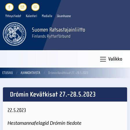
Yhteystiedot
Kalenteri
Medialle
Jäsenhuone
Suomen Ratsastajainliitto
Finlands Ryttarförbund
Valikko
ETUSIVU
AJANKOHTAISTA
Drómin Kevätkisat 27.-28.5.2023
Drómin Kevätkisat 27.-28.5.2023
22.5.2023
Hestamannafelagid Drómin tiedote