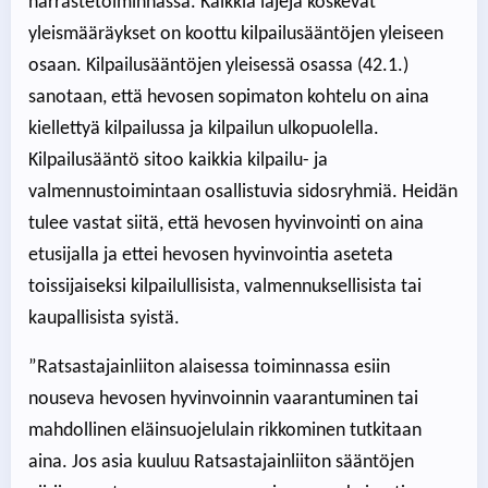
harrastetoiminnassa. Kaikkia lajeja koskevat
yleismääräykset on koottu kilpailusääntöjen yleiseen
osaan. Kilpailusääntöjen yleisessä osassa (42.1.)
sanotaan, että hevosen sopimaton kohtelu on aina
kiellettyä kilpailussa ja kilpailun ulkopuolella.
Kilpailusääntö sitoo kaikkia kilpailu- ja
valmennustoimintaan osallistuvia sidosryhmiä. Heidän
tulee vastat siitä, että hevosen hyvinvointi on aina
etusijalla ja ettei hevosen hyvinvointia aseteta
toissijaiseksi kilpailullisista, valmennuksellisista tai
kaupallisista syistä.
”Ratsastajainliiton alaisessa toiminnassa esiin
nouseva hevosen hyvinvoinnin vaarantuminen tai
mahdollinen eläinsuojelulain rikkominen tutkitaan
aina. Jos asia kuuluu Ratsastajainliiton sääntöjen