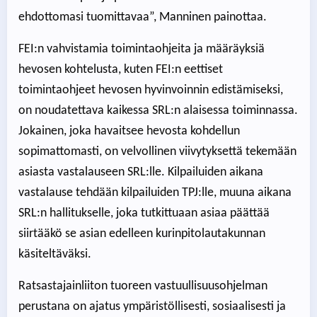
ehdottomasi tuomittavaa”, Manninen painottaa.
FEI:n vahvistamia toimintaohjeita ja määräyksiä
hevosen kohtelusta, kuten FEI:n eettiset
toimintaohjeet hevosen hyvinvoinnin edistämiseksi,
on noudatettava kaikessa SRL:n alaisessa toiminnassa.
Jokainen, joka havaitsee hevosta kohdellun
sopimattomasti, on velvollinen viivytyksettä tekemään
asiasta vastalauseen SRL:lle. Kilpailuiden aikana
vastalause tehdään kilpailuiden TPJ:lle, muuna aikana
SRL:n hallitukselle, joka tutkittuaan asiaa päättää
siirtääkö se asian edelleen kurinpitolautakunnan
käsiteltäväksi.
Ratsastajainliiton tuoreen vastuullisuusohjelman
perustana on ajatus ympäristöllisesti, sosiaalisesti ja