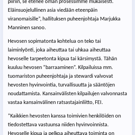
piiriin, se etenee oman prosessimme mukaisesti.
Eläinsuojelullinen asia viedään eteenpäin
viranomaisille”, hallituksen puheenjohtaja Marjukka
Manninen sanoo.
Hevosen sopimatonta kohtelua on teko tai
laiminlyönti, joka aiheuttaa tai uhkaa aiheuttaa
hevoselle tarpeetonta kipua tai kärsimystä. Tähän
kuuluu hevosen ”barraaminen”. Kilpailuissa mm.
tuomariston puheenjohtaja ja stewardi valvovat
hevosten hyvinvointia, turvallisuutta ja sääntöjen
noudattamista. Kansainvälisten kilpailujen valvonnasta
vastaa kansainvälinen ratsastajainliitto, FEI.
”Kaikkien hevosten kanssa toimivien henkilöiden on
tiedostettava vastuunsa niiden hyvinvoinnista.
Hevoselle kipua ja pelkoa aiheuttava toiminta on