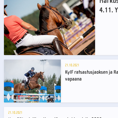
Markus
4.11. 
21.10.2021
KyIF ratsastusjaoksen ja R
vapaana
21.10.2021