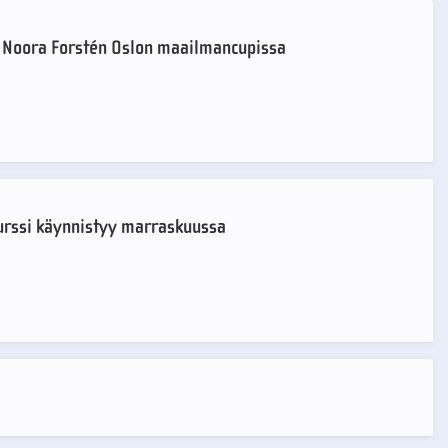
 Noora Forstén Oslon maailmancupissa
urssi käynnistyy marraskuussa