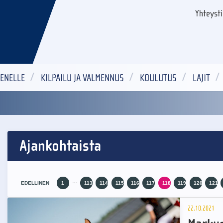
Yhteyst
ENELLE
KILPAILU JA VALMENNUS
KOULUTUS
LAJIT
Ajankohtaista
…
EDELLINEN
1
113
114
115
116
117
118
119
120
121
22.10.2021