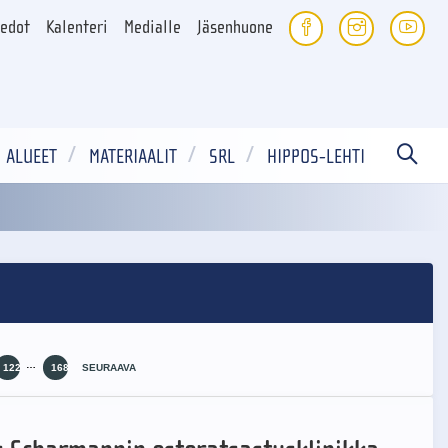
iedot
Kalenteri
Medialle
Jäsenhuone
ALUEET
MATERIAALIT
SRL
HIPPOS-LEHTI
…
122
168
SEURAAVA