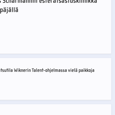
 Scharmannin esteratsastusklinikka
Ypäjällä
atsutila Wiknerin Talent-ohjelmassa vielä paikkoja