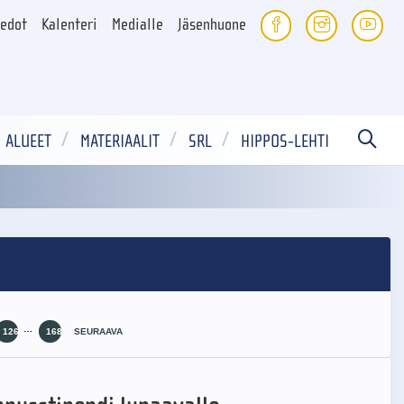
iedot
Kalenteri
Medialle
Jäsenhuone
ALUEET
MATERIAALIT
SRL
HIPPOS-LEHTI
…
126
168
SEURAAVA