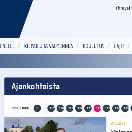
Yhteyst
ENELLE
KILPAILU JA VALMENNUS
KOULUTUS
LAJIT
Ajankohtaista
…
EDELLINEN
1
117
118
119
120
121
122
123
124
125
24.8.2021