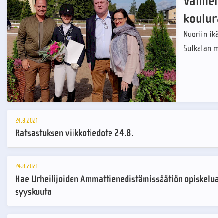
Valmen
koulur
Nuoriin ik
Sulkalan m
24.8.2021
Ratsastuksen viikkotiedote 24.8.
24.8.2021
Hae Urheilijoiden Ammattienedistämissäätiön opiskelu
syyskuuta