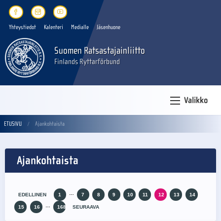
Yhteystiedot
Kalenteri
Medialle
Jäsenhuone
Suomen Ratsastajainliitto
Finlands Ryttarförbund
Valikko
ETUSIVU
Ajankohtaista
Ajankohtaista
…
EDELLINEN
1
7
8
9
10
11
12
13
14
…
15
16
168
SEURAAVA