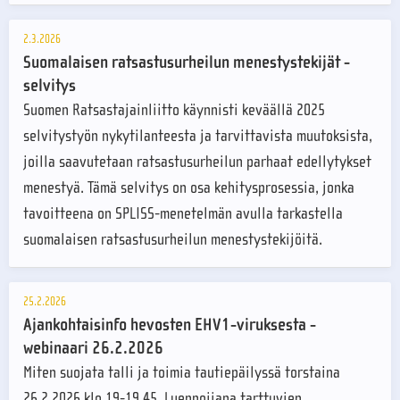
2.3.2026
Suomalaisen ratsastusurheilun menestystekijät -
selvitys
Suomen Ratsastajainliitto käynnisti keväällä 2025
selvitystyön nykytilanteesta ja tarvittavista muutoksista,
joilla saavutetaan ratsastusurheilun parhaat edellytykset
menestyä. Tämä selvitys on osa kehitysprosessia, jonka
tavoitteena on SPLISS-menetelmän avulla tarkastella
suomalaisen ratsastusurheilun menestystekijöitä.
25.2.2026
Ajankohtaisinfo hevosten EHV1-viruksesta -
webinaari 26.2.2026
Miten suojata talli ja toimia tautiepäilyssä torstaina
26.2.2026 klo 19-19.45. Luennoijana tarttuvien