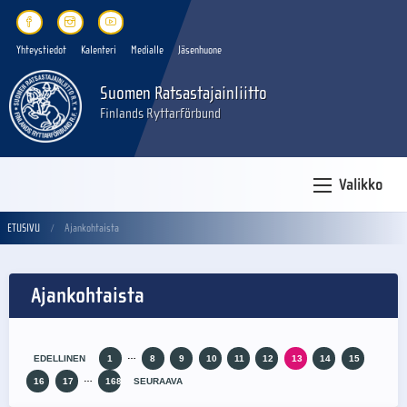
Yhteystiedot
Kalenteri
Medialle
Jäsenhuone
Suomen Ratsastajainliitto
Finlands Ryttarförbund
Valikko
ETUSIVU
Ajankohtaista
Ajankohtaista
…
EDELLINEN
1
8
9
10
11
12
13
14
15
…
16
17
168
SEURAAVA