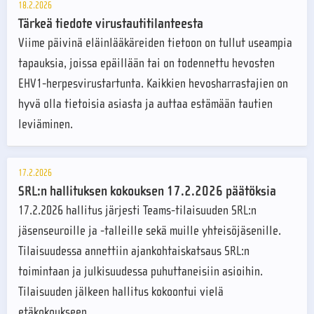
18.2.2026
Tärkeä tiedote virustautitilanteesta
Viime päivinä eläinlääkäreiden tietoon on tullut useampia
tapauksia, joissa epäillään tai on todennettu hevosten
EHV1-herpesvirustartunta. Kaikkien hevosharrastajien on
hyvä olla tietoisia asiasta ja auttaa estämään tautien
leviäminen.
17.2.2026
SRL:n hallituksen kokouksen 17.2.2026 päätöksia
17.2.2026 hallitus järjesti Teams-tilaisuuden SRL:n
jäsenseuroille ja -talleille sekä muille yhteisöjäsenille.
Tilaisuudessa annettiin ajankohtaiskatsaus SRL:n
toimintaan ja julkisuudessa puhuttaneisiin asioihin.
Tilaisuuden jälkeen hallitus kokoontui vielä
etäkokoukseen.