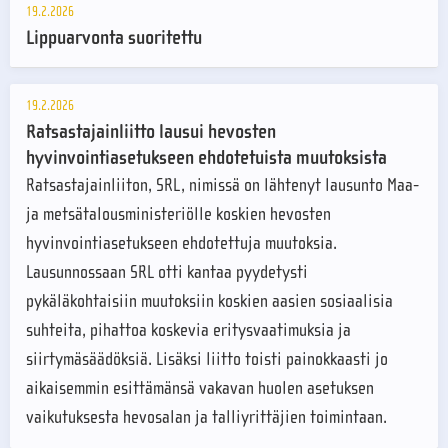
19.2.2026
Lippuarvonta suoritettu
19.2.2026
Ratsastajainliitto lausui hevosten
hyvinvointiasetukseen ehdotetuista muutoksista
Ratsastajainliiton, SRL, nimissä on lähtenyt lausunto Maa-
ja metsätalousministeriölle koskien hevosten
hyvinvointiasetukseen ehdotettuja muutoksia.
Lausunnossaan SRL otti kantaa pyydetysti
pykäläkohtaisiin muutoksiin koskien aasien sosiaalisia
suhteita, pihattoa koskevia eritysvaatimuksia ja
siirtymäsäädöksiä. Lisäksi liitto toisti painokkaasti jo
aikaisemmin esittämänsä vakavan huolen asetuksen
vaikutuksesta hevosalan ja talliyrittäjien toimintaan.